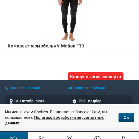
Комплект термобелья V-Motion F10
Нужна помощь?
Получите консультацию
от реального эксперта!
Консультация эксперта
Заказать звонок
Написать
письмо
м. Октябрьская
PRO-подбор.
5 мин пешком
Проверенные бренды
Мы используем Cookies. Продолжая работу с сайтом, вы
Ок
соглашаетесь с
Политикой обработки персональных
© 10баллов, 2006–2026
данных
.
Соглашение об обработке и хранении персональных данных