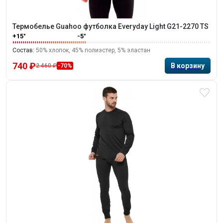
Термобелье Guahoo футболка Everyday Light G21-2270 TS
+15°
-5°
Состав:
50% хлопок, 45% полиэстер, 5% эластан
740 ₽
2 460 ₽
-70%