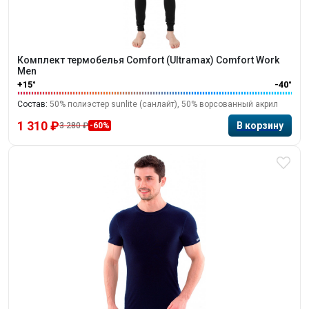
Комплект термобелья Comfort (Ultramax) Comfort Work
Mеn
+15°
-40°
Состав:
50% полиэстер sunlite (санлайт), 50% ворсованный акрил
1 310 ₽
3 280 ₽
-60%