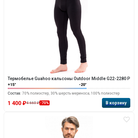
Термобелье Guahoo кальсоны Outdoor Middle G22-2280 P
+15°
-20°
Состав:
70% полиэстер, 30% шерсть мериноса; 100% полиэстер
1 400 ₽
4 660 ₽
-70%