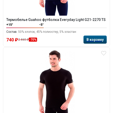
Термобелье Guahoo футболка Everyday Light G21-2270 TS
+15°
-5°
Состав:
50% хлопок, 45% полиэстер, 5% эластан
740 ₽
2 460 ₽
-70%