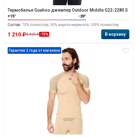
Термобелье Guahoo джемпер Outdoor Middle G22-2280 S
+15°
-20°
Состав:
70% полиэстер, 30% шерсть мериноса; 100% полиэстер
1 210 ₽
4 820 ₽
-75%
Гарантия 2 года от магазина