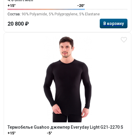
+15°
-20°
Состав:
90% Polyamide, 5% Polypropylene, 5% Elastane
20 800 ₽
Термобелье Guahoo джемпер Everyday Light G21-2270 S
+15°
-5°