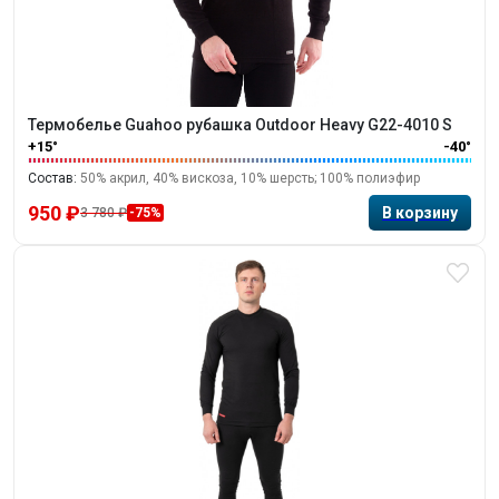
Термобелье Guahoo рубашка Outdoor Heavy G22-4010 S
+15°
-40°
Состав:
50% акрил, 40% вискоза, 10% шерсть; 100% полиэфир
950 ₽
3 780 ₽
-75%