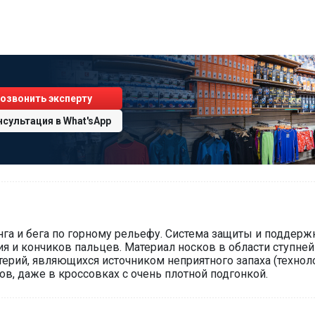
озвонить эксперту
нсультация
в
What'sApp
инга и бега по горному рельефу. Система защиты и поддер
лия и кончиков пальцев. Материал носков в области ступн
рий, являющихся источником неприятного запаха (технологи
в, даже в кроссовках с очень плотной подгонкой.