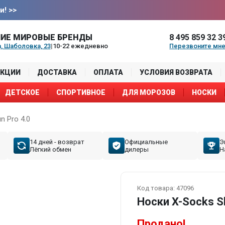
и!
>>
ИЕ МИРОВЫЕ БРЕНДЫ
8 495 859 32 3
, Шаболовка, 23
|
10-22 ежедневно
Перезвоните мн
АКЦИИ
ДОСТАВКА
ОПЛАТА
УСЛОВИЯ ВОЗВРАТА
ДЕТСКОЕ
СПОРТИВНОЕ
ДЛЯ МОРОЗОВ
НОСКИ
n Pro 4.0
14 дней - возврат
Официальные
Э
Лёгкий обмен
дилеры
Н
Код товара:
47096
Носки X-Socks Sk
Продано!