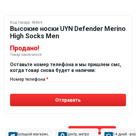
Код товара:
46864
Высокие носки UYN Defender Merino
High Socks Men
Продано!
Товар закончился
Оставьте номер телефона и мы пришлем смс,
когда товар снова будет в наличии:
Номер телефона
Отправить
Не устраивают товары от робота?
Получите подборку
от реального эксперта!
Позвонить эксперту
Большой магазин,
Центр, метро
14 дней - во