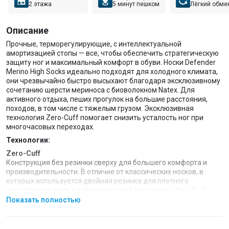
2 этажа
5 минут пешком
Лёгкий обме
Описание
Прочные, терморегулирующие, с интеллектуальной
амортизацией стопы — все, чтобы обеспечить стратегическую
защиту ног и максимальный комфорт в обуви. Носки Defender
Merino High Socks идеально подходят для холодного климата,
они чрезвычайно быстро высыхают благодаря эксклюзивному
сочетанию шерсти мериноса с биоволокном Natex. Для
активного отдыха, пеших прогулок на большие расстояния,
походов, в том числе с тяжелым грузом. Эксклюзивная
технология Zero-Cuff помогает снизить усталость ног при
многочасовых переходах.
Технологии:
Zero-Cuff
Конструкция без резинки сверху для большего комфорта и
производительности. В отличие от классических носков, в
которых используется двойная резинка для плотного
прилегания к икре, в революционной технологии Zero-Cuff
используется специальная конструкция, которая позволяет
Показать полностью
носку идеально фиксироваться, не стягивая ногу. Устранение
любых ограничений на икрах улучшает кровообращение,
повышая работоспособность. В то же время усиленный