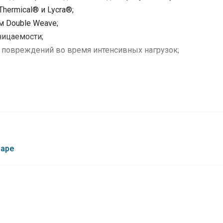
hermical® и Lycra®;
 Double Weave;
ницаемости;
е повреждений во время интенсивных нагрузок;
 полое полиэстеровое волокно, которое обеспечивает ком
al® очень быстро сохнут, обеспечивают тепло и сухость, пр
ь внутреннюю махровую поверхность носка отделочной ни
мортизирующий эффект и исключительный комфорт при длин
варе
 низкой плотности в виде пчелиных сот. Эта структура ус
ремя.