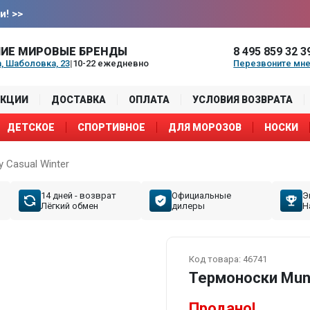
и!
>>
ИЕ МИРОВЫЕ БРЕНДЫ
8 495 859 32 3
, Шаболовка, 23
|
10-22 ежедневно
Перезвоните мн
АКЦИИ
ДОСТАВКА
ОПЛАТА
УСЛОВИЯ ВОЗВРАТА
ДЕТСКОЕ
СПОРТИВНОЕ
ДЛЯ МОРОЗОВ
НОСКИ
 Casual Winter
14 дней - возврат
Официальные
Э
Лёгкий обмен
дилеры
Н
Код товара:
46741
Термоноски Mund
Продано!