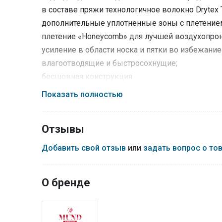
в составе пряжи технологичное волокно Drytex T
дополнительные уплотненные зоны с плетением
плетение «Honeycomb» для лучшей воздухопро
усиление в области носка и пятки во избежани
влагоотводящие и быстросохнущие;
бесшовная конструкция.
Волокно
Drytex Thermical®
— это превосходное
Показать полностью
при этом тепло тела. Изделия из Drytex Thermic
идеально для защиты ног от холода.
Отзывы
Технология
Double Weave
позволяет вывязыват
упругими, что обеспечивает дополнительный а
Добавить свой отзыв
или
задать вопрос о то
«Honeycomb»
— область особого плетения более
сохранет кожу сухой и охлажденной в любое в
О бренде
Уход:
Деликатная стирка при температуре до 30 °С.
Не применять отжим и сушку в центрифуге.