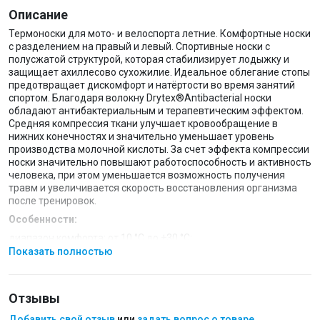
Описание
Термоноски для мото- и велоспорта летние. Комфортные носки
с разделением на правый и левый. Спортивные носки с
полусжатой структурой, которая стабилизирует лодыжку и
защищает ахиллесово сухожилие. Идеальное облегание стопы
предотвращает дискомфорт и натёртости во время занятий
спортом. Благодаря волокну Drytex®Antibacterial носки
обладают антибактериальным и терапевтическим эффектом.
Средняя компрессия ткани улучшает кровообращение в
нижних конечностях и значительно уменьшает уровень
производства молочной кислоты. За счет эффекта компрессии
носки значительно повышают работоспособность и активность
человека, при этом уменьшается возможность получения
травм и увеличивается скорость восстановления организма
после тренировок.
Особенности:
диапазон комфорта: от 10 °С до +30 °С;
Показать полностью
подойдут для вело- и мотоспорта, прогулок и тренировок в
теплое время года или в зале;
в составе пряжи полиэстер Drytex Antibacterial® с
Отзывы
ионами серебра и Lycra®;
гипоалергенные, антибактериальные и терапевтические
Добавить свой отзыв
или
задать вопрос о товаре