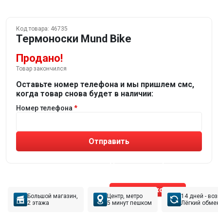
Код товара:
46735
Термоноски Mund Bike
Продано!
Товар закончился
Оставьте номер телефона и мы пришлем смс,
когда товар снова будет в наличии:
Номер телефона
Отправить
Не устраивают товары от робота?
Получите подборку
от реального эксперта!
Позвонить эксперту
Большой магазин,
Центр, метро
14 дней - во
2 этажа
5 минут пешком
Лёгкий обме