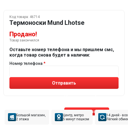
Код товара:
46714
Термоноски Mund Lhotse
Продано!
Товар закончился
Оставьте номер телефона и мы пришлем смс,
когда товар снова будет в наличии:
Номер телефона
Отправить
Не устраивают товары от робота?
Получите подборку
от реального эксперта!
Позвонить эксперту
Большой магазин,
Центр, метро
14 дней - во
2 этажа
5 минут пешком
Лёгкий обме