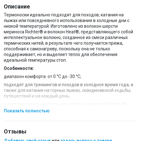
Описание
Термоноски идеально подходят для походов, катания на
лыжах или повседневного использования в холодные дни с
низкой температурой. Изготовлено из волокон шерсти
мериноса Richter® и волокон Heat®, представляющего собой
интеллектуальное волокно, созданное из смеси различных
термических нитей, в результате чего получается пряжа,
способная к самонагреву, поскольку она не только
поддерживает, но и выделяет тепло для обеспечения
идеальной температуры стоп.
Особенности:
диапазон комфорта: от 0 °С до -30 °С;
подходят для треккингов и походов в холодное время года, а
также для катания на горных лыжах, скандинавской ходьбы,
путешествий и на каждый день;
в составе пряжи натуральная шерсть мериносов Ritcher® и
Lycra®;
Показать полностью
шерсть овец-мериносов — природный материал c
антибактериальными свойствами, нейтрализующий
неприятный запах;
Отзывы
дополнительные уплотненные зоны с плетением Double Weave;
Добавить свой отзыв
или
задать вопрос о товаре