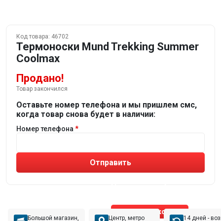
Код товара:
46702
Термоноски Mund Trekking Summer
Coolmax
Продано!
Товар закончился
Оставьте номер телефона и мы пришлем смс,
когда товар снова будет в наличии:
Номер телефона
Отправить
Не устраивают товары от робота?
Получите подборку
от реального эксперта!
Позвонить эксперту
Большой магазин,
Центр, метро
14 дней - во