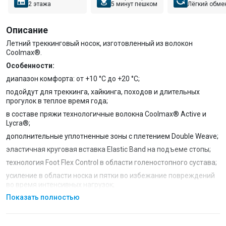
2 этажа
5 минут пешком
Лёгкий обме
Описание
Летний треккинговый носок, изготовленный из волокон
Coolmax®.
Особенности:
диапазон комфорта: от +10 °С до +20 °С;
подойдут для треккинга, хайкинга, походов и длительных
прогулок в теплое время года;
в составе пряжи технологичные волокна Coolmax® Active и
Lycra®;
дополнительные уплотненные зоны с плетением Double Weave;
эластичная круговая вставка Elastic Band на подъеме стопы;
технология Foot Flex Control в области голеностопного сустава;
усиление в области носка и пятки во избежание повреждений
во время интенсивных нагрузок;
Показать полностью
бесшовная конструкция.
Высокотехнологичное
волокно Coolmax®
от Invista имеет
четыре продольных канала, что придает одежде, созданной из