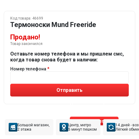
Код товара:
46699
Термоноски Mund Freeride
Продано!
Товар закончился
Оставьте номер телефона и мы пришлем смс,
когда товар снова будет в наличии:
Номер телефона
Отправить
Не устраивают товары от робота?
Получите подборку
от реального эксперта!
Позвонить эксперту
Большой магазин,
Центр, метро
14 дней - во
2 этажа
5 минут пешком
Лёгкий обме