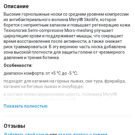
Описание
Высокие горнолыжные носки со средним уровнем компрессии
из антибактериального волокна Meryl® Skinlife, которое
борется с неприятным запахом и повышает регенерацию кожи.
Технология Semi-compressive Micro-meshing улучшает
циркуляцию крови и поддерживает мышцы, что сокращает
время восстановления после активности, а также снижает
риск травмироваться. В эту верхнюю часть носка добавлена
зона высокой плотности для защиты голени от чрезмерного
давления и трения ботинка.
Особенности:
диапазон комфорта: от +5 °С до -5 °С;
подходят для катания на горных лыжах, ски-тура, фрирайда,
катания на беговых лыжах и сноуборде;
в составе пряжи мериносовая шерсть, полиамид Meryl®
Skinlife® с ионами серебра и Lycra®;
Показать полностью
шерсть овец-мериносов — природный материал c
антибактериальными свойствами, нейтрализующий
неприятный запах;
Отзывы
гипоалергенные, антибактериальные и терапевтические
свойства благодаря ионам серебра;
Добавить свой отзыв
или
задать вопрос о товаре