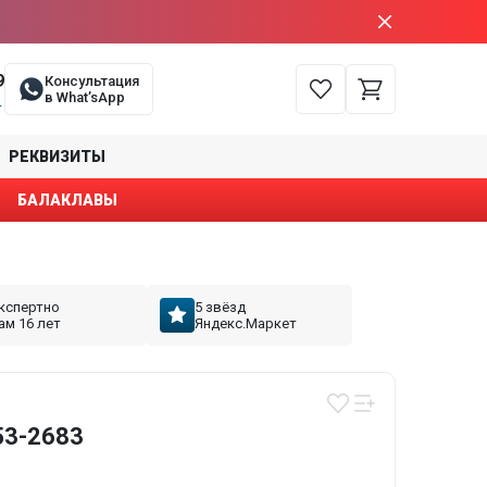
9
Консультация
в What’sApp
е
РЕКВИЗИТЫ
БАЛАКЛАВЫ
кспертно
5 звёзд
ам 16 лет
Яндекс.Маркет
53-2683