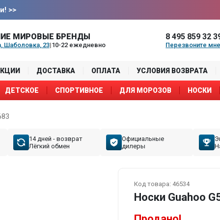
и!
>>
ИЕ МИРОВЫЕ БРЕНДЫ
8 495 859 32 3
, Шаболовка, 23
|
10-22 ежедневно
Перезвоните мн
АКЦИИ
ДОСТАВКА
ОПЛАТА
УСЛОВИЯ ВОЗВРАТА
ДЕТСКОЕ
СПОРТИВНОЕ
ДЛЯ МОРОЗОВ
НОСКИ
683
14 дней - возврат
Официальные
Э
Лёгкий обмен
дилеры
Н
Код товара:
46534
Носки Guahoo G
Продано!