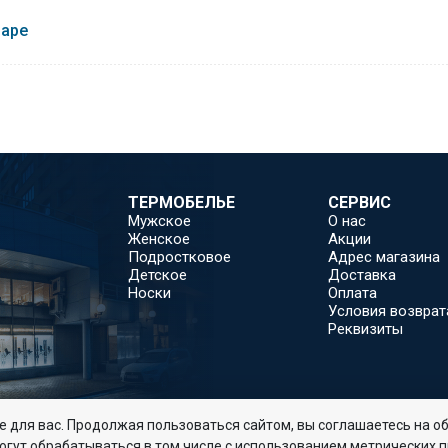
варе
ТЕРМОБЕЛЬЕ
СЕРВИС
Мужское
О нас
Женское
Акции
Подростковое
Адрес магазина
Детское
Доставка
Носки
Оплата
Условия возврат
Реквизиты
 для вас. Продолжая пользоваться сайтом, вы соглашаетесь на об
огут обрабатываться в том числе с использованием метрических 