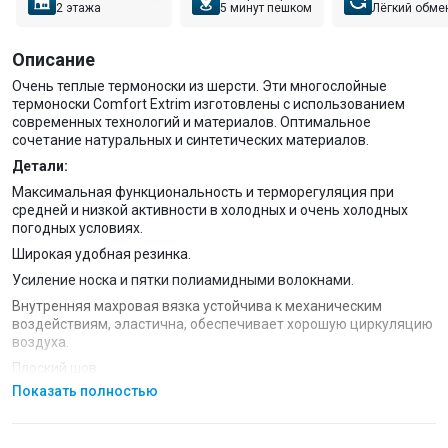
2 этажа
5 минут пешком
Лёгкий обме
Описание
Очень теплые термоноски из шерсти. Эти многослойные
термоноски Comfort Extrim изготовлены с использованием
современных технологий и материалов. Оптимальное
сочетание натуральных и синтетических материалов.
Детали:
Максимальная функциональность и терморегуляция при
средней и низкой активности в холодных и очень холодных
погодных условиях.
Широкая удобная резинка.
Усиление носка и пятки полиамидными волокнами.
Внутренняя махровая вязка устойчива к механическим
воздействиям, эластична, обеспечивает хорошую циркуляцию
воздуха.
Плоский шов.
Показать полностью
Гипоаллергенны, антибактериальны.
Особенности:
Ткань