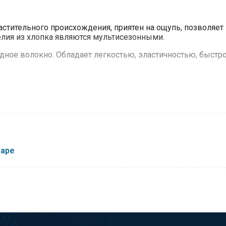
стительного происхождения, приятен на ощупь, позволяет
делия из хлопка являются мультисезонными.
дное волокно. Обладает легкостью, эластичностью, быстро
о использования.
 °С.
варе
каждый день.
овседневной носки, как в городе, так и за его пределами