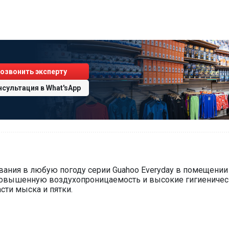
озвонить эксперту
нсультация
в
What'sApp
ания в любую погоду серии Guahoo Everyday в помещении 
повышенную воздухопроницаемость и высокие гигиеническ
сти мыска и пятки.