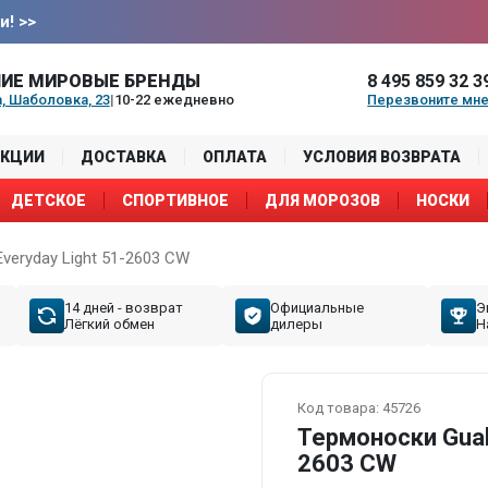
и!
>>
ИЕ МИРОВЫЕ БРЕНДЫ
8 495 859 32 3
, Шаболовка, 23
|
10-22 ежедневно
Перезвоните мн
АКЦИИ
ДОСТАВКА
ОПЛАТА
УСЛОВИЯ ВОЗВРАТА
ДЕТСКОЕ
СПОРТИВНОЕ
ДЛЯ МОРОЗОВ
НОСКИ
veryday Light 51-2603 CW
14 дней - возврат
Официальные
Э
Лёгкий обмен
дилеры
Н
Код товара:
45726
Термоноски Guah
2603 CW