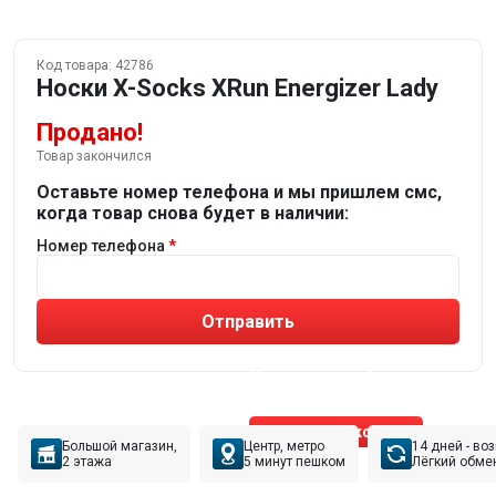
Код товара:
42786
Носки X-Socks XRun Energizer Lady
Продано!
Товар закончился
Оставьте номер телефона и мы пришлем смс,
когда товар снова будет в наличии:
Номер телефона
Отправить
Не устраивают товары от робота?
Получите подборку
от реального эксперта!
Позвонить эксперту
Большой магазин,
Центр, метро
14 дней - во
2 этажа
5 минут пешком
Лёгкий обме