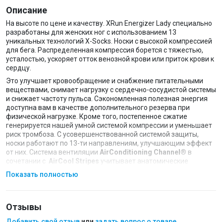
Описание
На высоте по цене и качеству. XRun Energizer Lady специально
разработаны для женских ног с использованием 13
уникальных технологий X-Socks. Носки с высокой компрессией
для бега. Распределенная компрессия борется с тяжестью,
усталостью, ускоряет отток венозной крови или приток крови к
сердцу.
Это улучшает кровообращение и снабжение питательными
веществами, снимает нагрузку с сердечно-сосудистой системы
и снижает частоту пульса. Сэкономленная полезная энергия
доступна вам в качестве дополнительного резерва при
физической нагрузке. Кроме того, постепенное сжатие
генерируется нашей умной системой компрессии и уменьшает
риск тромбоза. С усовершенствованной системой защиты,
носки работают по 13-ти направлениям, улучшающим эффект
от них. Система вентиляции
AirConditioning Channel®
в
сочетании с
AirCool Stripes
учитывает анатомические
особенности правой и левой ног, выводит теплый влажный
Показать полностью
воздух, проводит свежий и сухой прямо под подошвой. Ноги,
таким образом, находятся в сухости, и устойчивы к
образованию мозолей и волдырей.
Отзывы
Добавить свой отзыв
или
задать вопрос о товаре