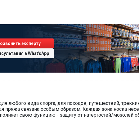
озвонить эксперту
нсультация
в
What'sApp
 для любого вида спорта, для походов, путешествий, трекк
ская пряжа связана особым образом. Каждая зона носка нес
полняет свою функцию - защиту от натертостей/мозолей об