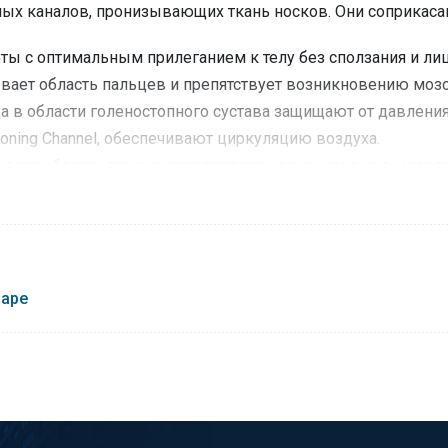
ных каналов, пронизывающих ткань носков. Они соприкаса
ты с оптимальным прилеганием к телу без сползания и ли
вает область пальцев и препятствует возникновению мозо
а в области голеностопного сустава защищают от давления,
tioning Channel, обеспечивают циркуляцию воздуха.
тывает область пятки и препятствует возникновению мозоле
р в области стопы действуют как амортизатор, снижая дав
: защитная ударопоглащающая вставка с двух сторон ахилл
лы в зоне стопы, которые перераспределяют нагретый и вла
 без перегрева и переохлаждения.
варе
язка в виде бандажа расположена в области голеностопа п
вязка в области кончиков пальцев снижают давление в это