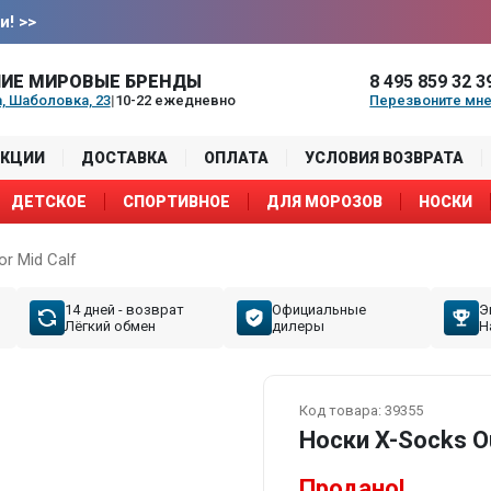
и!
>>
ИЕ МИРОВЫЕ БРЕНДЫ
8 495 859 32 3
, Шаболовка, 23
|
10-22 ежедневно
Перезвоните мн
АКЦИИ
ДОСТАВКА
ОПЛАТА
УСЛОВИЯ ВОЗВРАТА
ДЕТСКОЕ
СПОРТИВНОЕ
ДЛЯ МОРОЗОВ
НОСКИ
r Mid Calf
14 дней - возврат
Официальные
Э
Лёгкий обмен
дилеры
Н
Код товара:
39355
Носки X-Socks Ou
Продано!