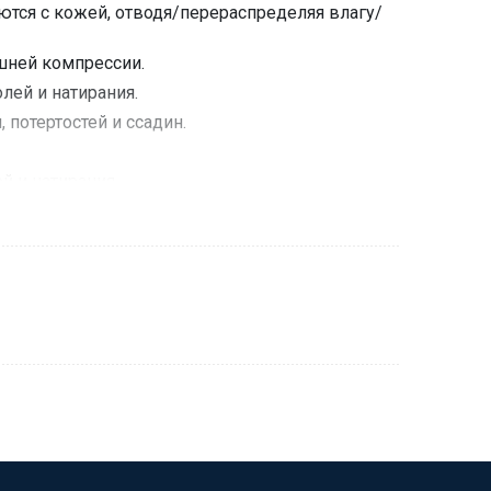
ются с кожей, отводя/перераспределяя влагу/
шней компрессии.
лей и натирания.
 потертостей и ссадин.
й и натирания.
ление в этой области и препятствуя
ова сухожилия.
жный воздух в Air-Conditioning Channel,
оддерживает его (связки, суставы, мышцы), не
й области.