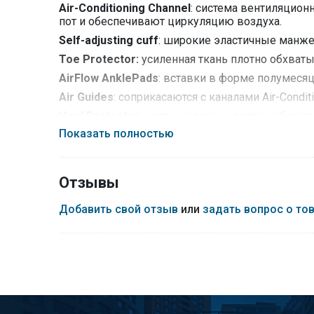
Air-Conditioning Channel
: система вентиляцион
пот и обеспечивают циркуляцию воздуха.
Self-adjusting cuff
: широкие эластичные манже
Toe Protector:
усиленная ткань плотно обхваты
AirFlow AnklePads
: вставки в форме полумесяц
Air Guides
: соприкасаются с каналами Air-Condi
Heel Protector
: усиленная ткань плотно обхва
Показать полностью
Instep Protector
: объемные подушечки/супинато
возникновению мозолей и натирания.
Lambertz-Nicholson Achilles Tendon Protector
Отзывы
Traverse AirFlow Channel System
: особые кана
регулируя тем самым комфортную температуру,
Добавить свой отзыв
или
задать вопрос о то
X-Cross Bandage
: специальная икс-образная в
ограничивая свободу их движения.
ToeTip Protector
: специальная ассиметричная 
Материал