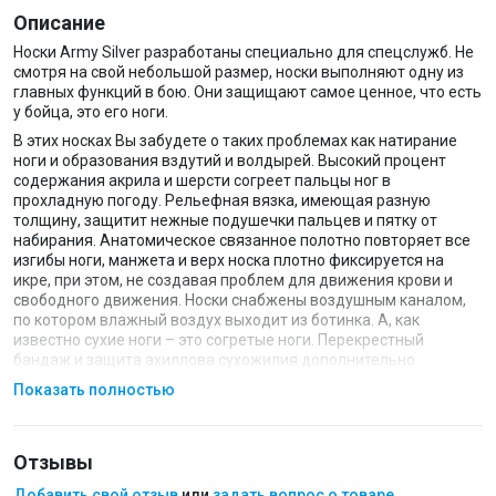
Описание
Носки Army Silver разработаны специально для спецслужб. Не
смотря на свой небольшой размер, носки выполняют одну из
главных функций в бою. Они защищают самое ценное, что есть
у бойца, это его ноги.
В этих носках Вы забудете о таких проблемах как натирание
ноги и образования вздутий и волдырей. Высокий процент
содержания акрила и шерсти согреет пальцы ног в
прохладную погоду. Рельефная вязка, имеющая разную
толщину, защитит нежные подушечки пальцев и пятку от
набирания. Анатомическое связанное полотно повторяет все
изгибы ноги, манжета и верх носка плотно фиксируется на
икре, при этом, не создавая проблем для движения крови и
свободного движения. Носки снабжены воздушным каналом,
по котором влажный воздух выходит из ботинка. А, как
известно сухие ноги – это согретые ноги. Перекрестный
бандаж и защита ахиллова сухожилия дополнительно
поддерживают ступню от разрыва и травм опасных движений.
Показать полностью
Полый материал рассеивает давление и лишнюю нагрузку на
ноги.
Технология
Silver Sinofit Technology
защищает ноги от
Отзывы
бактерий, ионы серебра убивают вредную флору, сохраняя
ноги свежими длительное время.
Добавить свой отзыв
или
задать вопрос о товаре