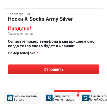
Код товара:
39338
Носки X-Socks Army Silver
Продано!
Товар закончился
Оставьте номер телефона и мы пришлем смс,
когда товар снова будет в наличии:
Номер телефона
Отправить
Не устраивают товары от робота?
Получите подборку
от реального эксперта!
Позвонить эксперту
Большой магазин,
Центр, метро
14 дней - во
2 этажа
5 минут пешком
Лёгкий обме