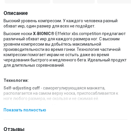
Описание
Высокий уровень компрессии. У каждого человека разный
обхват икр, один размер для всех не подойдет.
Высокие носки
X‐BIONIC®
Effektor xbs.competition предлагают
различный обхват икр для каждого размера ног. С высоким
уровнем компрессии вы добьётесь максимальной
производительности во время гонки. Технология частичной
компрессии помогает икрам не остыть даже во время
чередования быстрого и медленного бега. Идеальный продукт
для длительных соревнований.
Технологии:
Self-adjusting cuff
- саморегулирующаяся манжета,
располагается на самом верху носка, приспосабливается к
ноге любого размера, не скользя и не сжимая её.
Air-Conditioning Channel®
- технология отвода влажного
Показать полностью
нагретого воздуха по специальным каналам от подошвы стопы
через её внутреннюю сторону при каждом шаге. Гарантирует
отвод влаги даже в плотно облегающей стопу обуви.
Отзывы
AirFlow™ AnklePads
- защита выступающих косточек от