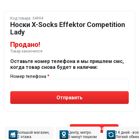
Код товара:
34994
Носки X-Socks Effektor Competition
Lady
Продано!
Товар закончился
Оставьте номер телефона и мы пришлем смс,
когда товар снова будет в наличии:
Номер телефона
Отправить
Не устраивают товары от робота?
Получите подборку
от реального эксперта!
Позвонить эксперту
Большой магазин,
Центр, метро
14 дней - во
2 этажа
5 минут пешком
Лёгкий обме