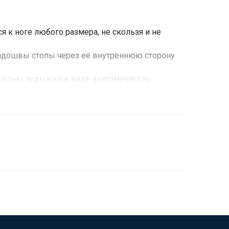
я к ноге любого размера, не скользя и не
подошвы стопы через её внутреннюю сторону
тороны лодыжки в виде анатомических
oning Channel®.
ий от давления обуви. Способствуют
чной воздухопроницаемостью, способствует
й воздух по вентиляционным каналам
стопа и обеспечивает надёжную фиксацию
ую вибрацию. Частичная компрессия