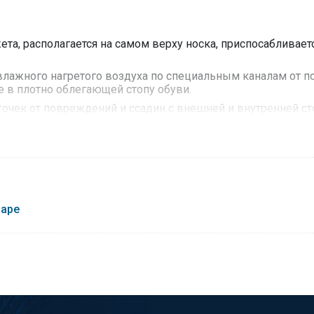
а, располагается на самом верху носка, приспосабливаетс
 влажного нагретого воздуха по специальным каналам от 
е в плотно облегающей стопу обуви.
очек от повреждений и ссадин с внешней и внутренней с
оптимальную вентиляцию по воздушным каналам AirConditi
тостей и волдырей.
 снижают риск образования потёртостей и болевых ощущен
стопе)
- система плетения полых волокон Mythlan™ с отли
варе
авления и трения.
егулирования температуры стопы. Отводит влажный тёплы
опы.
 трикотажной плотной ткани укрепляет сухожилия голено
жений.
ь в технологии компрессии, эффективно снижает мышечн