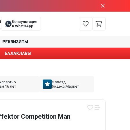
9
Консультация
в What’sApp
е
РЕКВИЗИТЫ
БАЛАКЛАВЫ
кспертно
5 звёзд
ам 16 лет
Яндекс.Маркет
ffektor Competition Man