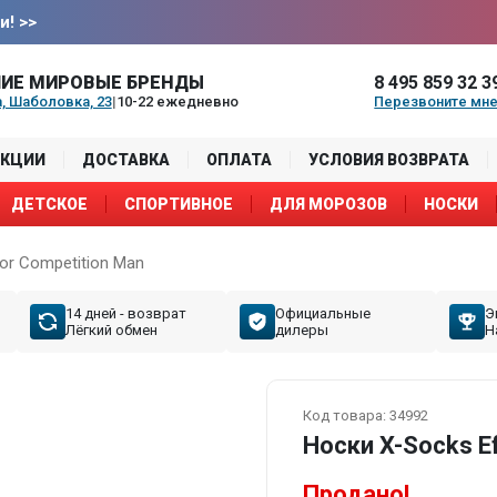
и!
>>
ИЕ МИРОВЫЕ БРЕНДЫ
8 495 859 32 3
, Шаболовка, 23
|
10-22 ежедневно
Перезвоните мн
АКЦИИ
ДОСТАВКА
ОПЛАТА
УСЛОВИЯ ВОЗВРАТА
ДЕТСКОЕ
СПОРТИВНОЕ
ДЛЯ МОРОЗОВ
НОСКИ
or Competition Man
14 дней - возврат
Официальные
Э
Лёгкий обмен
дилеры
Н
Код товара:
34992
Носки X-Socks E
Продано!