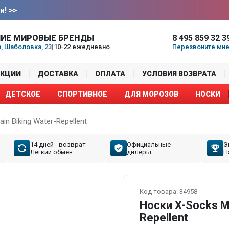
и!
>>
ИЕ МИРОВЫЕ БРЕНДЫ
8 495 859 32 3
, Шаболовка, 23
|
10-22 ежедневно
Перезвоните мн
АКЦИИ
ДОСТАВКА
ОПЛАТА
УСЛОВИЯ ВОЗВРАТА
ДЕТСКОЕ
СПОРТИВНОЕ
ДЛЯ МОРОЗОВ
НОСКИ
n Biking Water-Repellent
14 дней - возврат
Официальные
Э
Лёгкий обмен
дилеры
Н
Код товара:
34958
Носки X-Socks Mo
Repellent