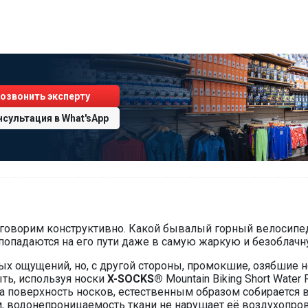
озвонить эксперту
нсультация
в
What'sApp
Поговорим конструктивно. Какой бывалый горный велосипед
попадаются на его пути даже в самую жаркую и безоблачн
рых ощущений, но, с другой стороны, промокшие, озябшие
ть, используя носки
X-SOCKS®
Mountain Biking Short Water
 поверхность носков, естественным образом собирается в 
ом, водонепроницаемость ткани не нарушает её воздухопро