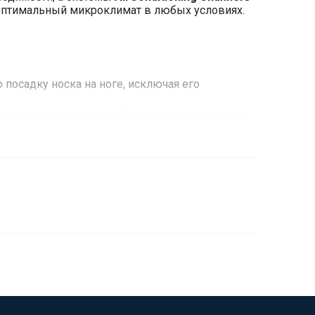
птимальный микроклимат в любых условиях.
посадку носка на ноге, исключая его
 подошвы стопы через её внутреннюю сторону
капсулами защищает пальцы и подъём стопы от
даёт чувство комфорта даже в плотно
ог, чувствительные к ударным нагрузкам и
ый воздух по вентиляционным каналам
ющая анатомические особенности правой и
Channel®.