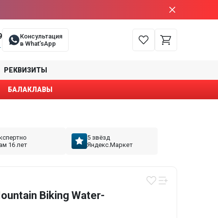
9
Консультация
в What’sApp
е
РЕКВИЗИТЫ
БАЛАКЛАВЫ
кспертно
5 звёзд
ам 16 лет
Яндекс.Маркет
untain Biking Water-