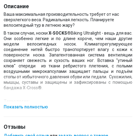
Описание
Ваша максимальная производительность требует от нас
сверхлегкого веса. Радикальная легкость. Планируете
велосипедный тур в летнюю жару?
В таком случае, носки
X-SOCKS®
Biking Ultralight - вещь для вас.
Они особенно легкие и по длине короче, чем наши другие
модели велосипедных носок. Климаторегулирующее
соединение нитей быстро транспортирует влагу с кожи к
поверхности носка. Запатентованная система вентиляции
сохраняет свежесть и сухость ваших ног. Вставка "утиный
клюв" спереди из ткани ребристого плетения, с полыми
воздушными микрокапсулами защищает пальцы и подъём
стопы от избыточного давления обуви или педали. Сухожилия,
мышцы, суставы и защищены и зафиксированы с помощью
бандажа X-Cross®.
Технологии:
Показать полностью
Self-adjusting cuff
- широкая не давящая резинка
адаптирована под любой размер, обеспечивает плотную
посадку носка на ноге, исключая его соскальзывание и
сбивание внутрь обуви.
Отзывы
Air-Conditioning Channel®
- технология отвода влажного
Добавить свой отзыв
или
задать вопрос о товаре