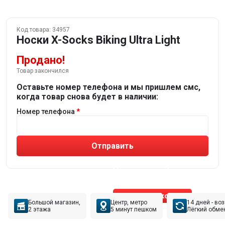
Код товара:
34957
Носки X-Socks Biking Ultra Light
Продано!
Товар закончился
Оставьте номер телефона и мы пришлем смс,
когда товар снова будет в наличии:
Номер телефона
Отправить
Не устраивают товары от робота?
Получите подборку
от реального эксперта!
Позвонить эксперту
Большой магазин,
Центр, метро
14 дней - во
2 этажа
5 минут пешком
Лёгкий обме