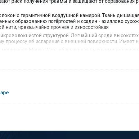
ньшают риск получения травмы и защищают от образования р
волокон с гермитичной воздушной камерой. Ткань дышащая 
енных образованию потёртостей и ссадин - ахиллово сухожи
ой нити, чрезвычайно прочная и износостойкая.
микроволокнистой структурой. Легчайший среди высокотех
у процессу её испарения с внешней поверхности. Имеет н
ц-мериносов Merino Wool, обладающая высокими теплоизо
прещено отбеливание и сушка в стиральной машине, а такж
варе