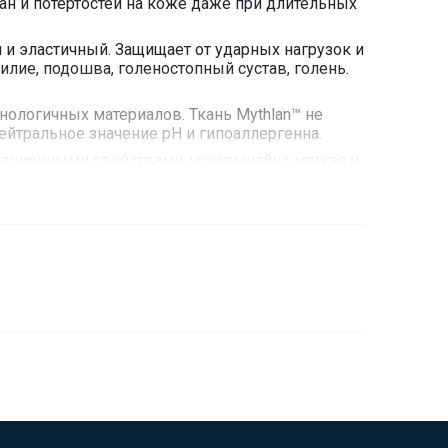
ан и потёртостей на коже даже при длительных
и эластичный. Защищает от ударных нагрузок и
лие, подошва, голеностопный сустав, голень.
нологичных материалов. Ткань Mythlan™ не
ейтральное значение pH и гипоаллергенна.
ляционными свойствами, чрезвычайно мягкая и
е на электроприборах. Запрещена глажка,