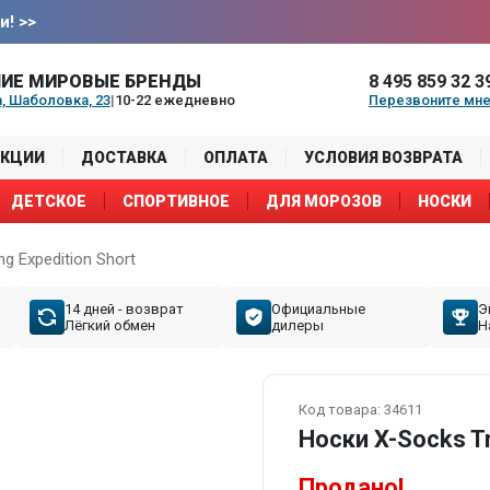
и!
>>
ИЕ МИРОВЫЕ БРЕНДЫ
8 495 859 32 3
, Шаболовка, 23
|
10-22 ежедневно
Перезвоните мн
АКЦИИ
ДОСТАВКА
ОПЛАТА
УСЛОВИЯ ВОЗВРАТА
ДЕТСКОЕ
СПОРТИВНОЕ
ДЛЯ МОРОЗОВ
НОСКИ
g Expedition Short
14 дней - возврат
Официальные
Э
Лёгкий обмен
дилеры
Н
Код товара:
34611
Носки X-Socks Tr
Продано!