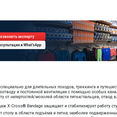
озвонить эксперту
нсультация
в
What'sApp
ны специально для длительных походов, треккинга и путеше
оотводу и постоянной вентиляции с помощью особых кана
у от натертостей/мозолей области пятки/пальцев, отвод вл
аж X-Cross® Bandage защищает и стабилизирует работу ст
стопу в области подъёма и пятки, наиболее подверженных