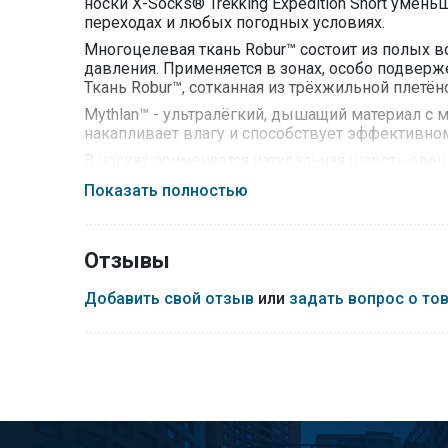
носки X-Socks® Trekking Expedition Short уме
переходах и любых погодных условиях.
Многоцелевая ткань Robur™ состоит из полых 
давления. Применяется в зонах, особо подверж
Ткань Robur™, сотканная из трёхжильной плетён
Mythlan™ - ультралёгкий, дышащий материал с 
накапливает влагу и способствует эффективном
В носках применяется натуральная шерсть ове
приятная на ощупь.
Показать полностью
Уход: ручная или машинная стирка при 40°С, за
химчистка и использование пара.
Отзывы
Добавить свой отзыв
или
задать вопрос о то