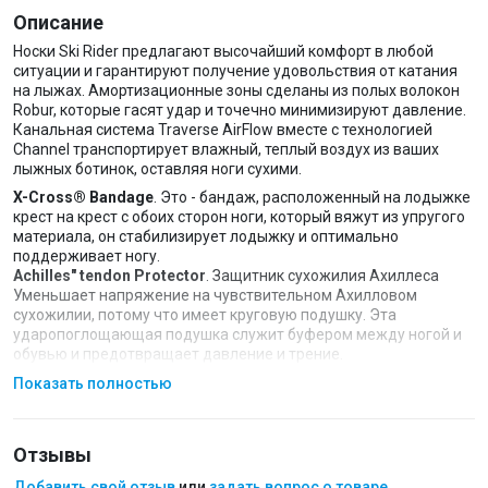
Описание
Носки Ski Rider предлагают высочайший комфорт в любой
ситуации и гарантируют получение удовольствия от катания
на лыжах. Амортизационные зоны сделаны из полых волокон
Robur, которые гасят удар и точечно минимизируют давление.
Канальная система Traverse AirFlow вместе с технологией
Channel транспортирует влажный, теплый воздух из ваших
лыжных ботинок, оставляя ноги сухими.
X-Cross® Bandage
. Это - бандаж, расположенный на лодыжке
крест на крест с обоих сторон ноги, который вяжут из упругого
материала, он стабилизирует лодыжку и оптимально
поддерживает ногу.
Achilles" tendon Protector
. Защитник сухожилия Ахиллеса
Уменьшает напряжение на чувствительном Ахилловом
сухожилии, потому что имеет круговую подушку. Эта
ударопоглощающая подушка служит буфером между ногой и
обувью и предотвращает давление и трение.
Heel Protector
. Защитник Пятки поглощает трение и таким
Показать полностью
образом эффективно уменьшает риск образования вздутий.
Traverse AirFlow
. Пересекающаяся Система вентиляции,
расположена по всей подошве. Составленная из трех каналов,
которые проводят влажность и высокую температуру к
Отзывы
AirConditioning Channel® где она испаряется.
Добавить свой отзыв
или
задать вопрос о товаре