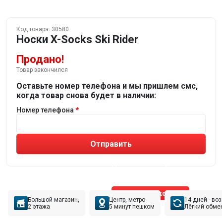
Код товара:
30580
Носки X-Socks Ski Rider
Продано!
Товар закончился
Оставьте номер телефона и мы пришлем смс,
когда товар снова будет в наличии:
Номер телефона
Отправить
Не устраивают товары от робота?
Получите подборку
от реального эксперта!
Позвонить эксперту
Большой магазин,
Центр, метро
14 дней - во
2 этажа
5 минут пешком
Лёгкий обме