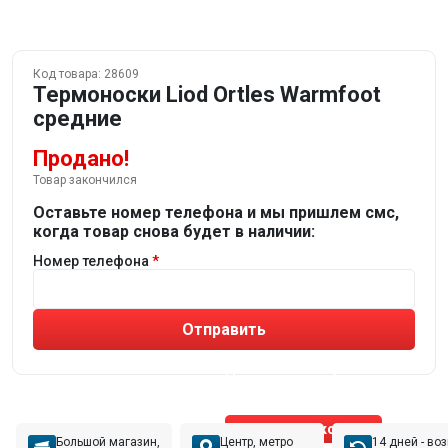
Код товара:
28609
Термоноски Liod Ortles Warmfoot
средние
Продано!
Товар закончился
Оставьте номер телефона и мы пришлем смс,
когда товар снова будет в наличии:
Номер телефона
Отправить
Не устраивают товары от робота?
Получите подборку
от реального эксперта!
Позвонить эксперту
Большой магазин,
Центр, метро
14 дней - во