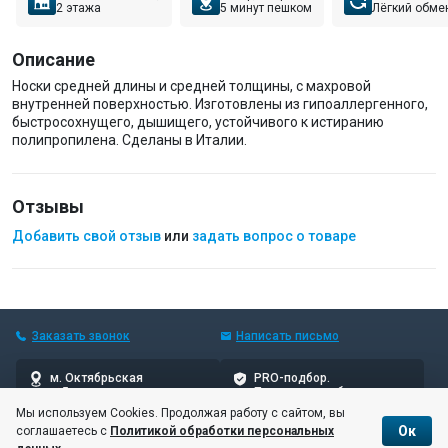
2 этажа
5 минут пешком
Лёгкий обме
Описание
Носки средней длины и средней толщины, с махровой
внутренней поверхностью. Изготовлены из гипоаллергенного,
быстросохнущего, дышищего, устойчивого к истиранию
полипропилена. Сделаны в Италии.
Отзывы
Добавить свой отзыв
или
задать вопрос о товаре
Заказать звонок
Написать
письмо
м. Октябрьская
PRO-подбор.
5 мин пешком
Проверенные бренды
Мы используем Cookies. Продолжая работу с сайтом, вы
Ок
соглашаетесь с
Политикой обработки персональных
© 10баллов, 2006–2026