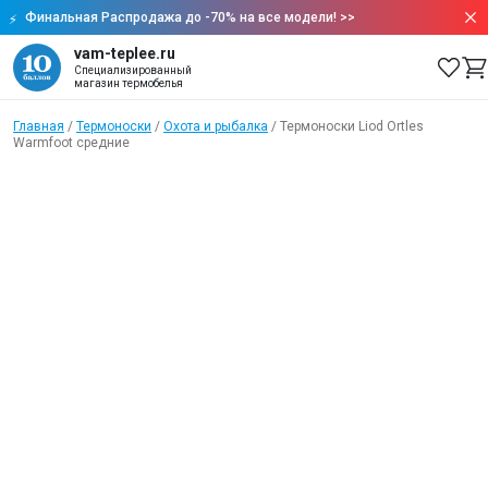
Финальная Распродажа до -70% на все модели!
>>
vam-teplee.ru
Специализированный
магазин термобелья
Главная
/
Термоноски
/
Охота и рыбалка
/
Термоноски Liod Ortles
Warmfoot средние