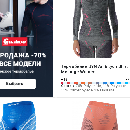
Термобелье UYN Ambityon Shirt
Melange Women
+15°
-4
Состав:
76% Polyamide, 11% Polyester,
11% Polypropylene, 2% Elastane