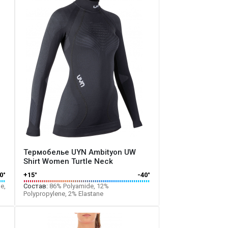
Термобелье UYN Ambityon UW
Shirt Women Turtle Neck
0°
+15°
-40°
e,
Состав:
86% Polyamide, 12%
Polypropylene, 2% Elastane