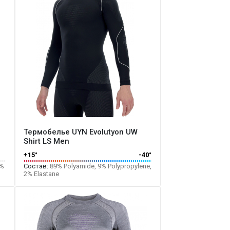
Термобелье UYN Evolutyon UW
Shirt LS Men
+15°
-40°
9%
Состав:
89% Polyamide, 9% Polypropylene,
2% Elastane