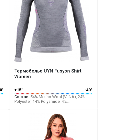
Термобелье UYN Fusyon Shirt
Women
0°
+15°
-40°
Состав:
54% Merino Wool (VLNA), 24%
Polyester, 14% Polyamide, 4%
Polypropylene, 1% Elastane