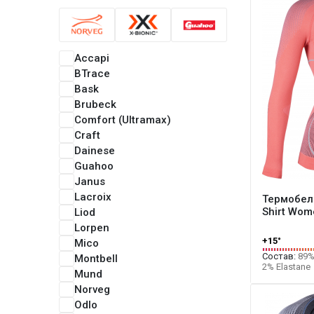
Accapi
BTrace
Bask
Brubeck
Comfort (Ultramax)
Craft
Dainese
Guahoo
Janus
Lacroix
Термобель
Shirt Wom
Liod
Lorpen
+15°
Mico
Состав:
89% 
Montbell
2% Elastane
Mund
Norveg
Odlo