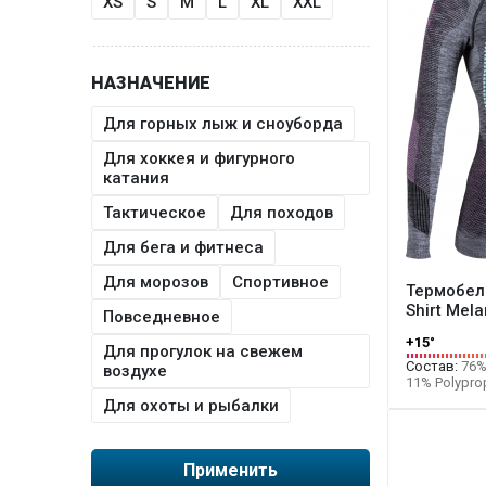
XS
S
M
L
XL
XXL
НАЗНАЧЕНИЕ
Для горных лыж и сноуборда
Для хоккея и фигурного
катания
Тактическое
Для походов
Для бега и фитнеса
Для морозов
Спортивное
Термобел
Shirt Mel
Повседневное
+15°
Для прогулок на свежем
Состав:
76% 
воздухе
11% Polyprop
Для охоты и рыбалки
Применить