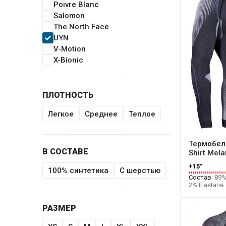
Poivre Blanc
Salomon
The North Face
UYN
V-Motion
X-Bionic
ПЛОТНОСТЬ
Легкое
Среднее
Теплое
Термобель
В СОСТАВЕ
Shirt Mel
+15°
100% синтетика
С шерстью
Состав:
89% 
2% Elastane
РАЗМЕР