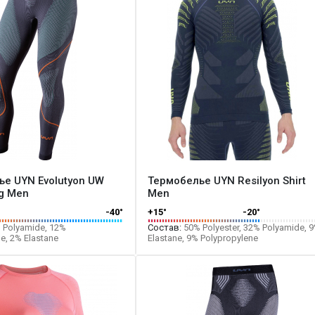
е UYN Evolutyon UW
Термобелье UYN Resilyon Shirt
g Men
Men
-40°
+15°
-20°
 Polyamide, 12%
Состав:
50% Polyester, 32% Polyamide, 
e, 2% Elastane
Elastane, 9% Polypropylene