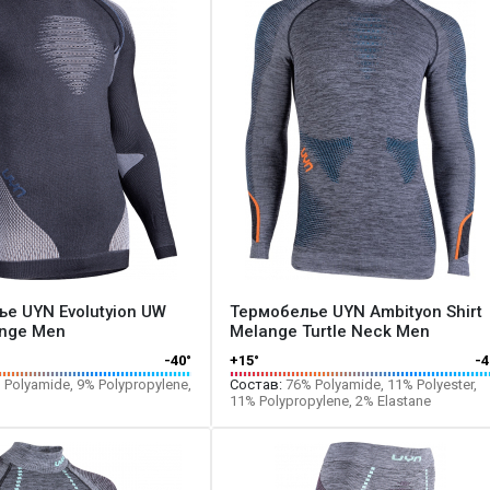
е UYN Evolutyion UW
Термобелье UYN Ambityon Shirt
ange Men
Melange Turtle Neck Men
-40°
+15°
-4
Polyamide, 9% Polypropylene,
Состав:
76% Polyamide, 11% Polyester,
11% Polypropylene, 2% Elastane