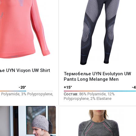
е UYN Visyon UW Shirt
Термобелье UYN Evolutyon UW
Pants Long Melange Men
-20°
+15°
-4
Polyamide, 3% Polypropylene,
Состав:
86% Polyamide, 12%
Polypropylene, 2% Elastane