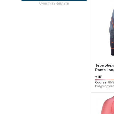
Очистить фильтр
Термобель
Pants Lon
+15°
Состав:
86%
Polypropylen