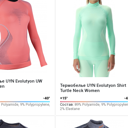
е UYN Evolutyon UW
Термобелье UYN Evolutyon Shirt
en
Turtle Neck Women
-40°
+15°
-4
Polyamide, 9% Polypropylene,
Состав:
89% Polyamide, 9% Polypropylen
2% Elastane