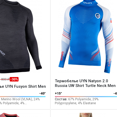
 800 ₽
-30%
Термобелье UYN Natyon 2.0
Russia UW Shirt Turtle Neck Men
е UYN Fusyon Shirt Men
-40°
+15°
-4
 Merino Wool (VLNA), 24%
Состав:
67% Polyamide, 29%
4% Polyamide, 4%
Polypropylene, 4% Elastane
e, 1% Elastane