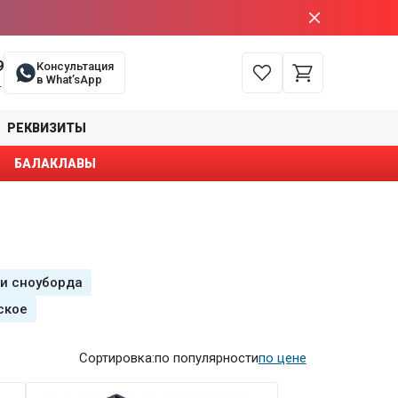
9
Консультация
в What’sApp
е
РЕКВИЗИТЫ
БАЛАКЛАВЫ
и сноуборда
ское
Сортировка:
по популярности
по цене