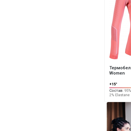
Термобель
Women
+15°
Состав:
95% 
2% Elastane