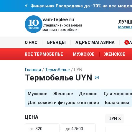
Финальная Распродажа до -70% на все модел
vam-teplee.ru
ЛУЧШ
Специализированный
Москва
магазин термобелья
О НАС
БРЕНДЫ
АДРЕС МАГАЗИНА
ВСЕ ТЕРМОБЕЛЬЕ
МУЖСКОЕ
ЖЕНСКОЕ
Главная
Термобелье
UYN
Термобелье UYN
54
Мужское
Женское
Детское
Для морозов
Для хоккея и фигурного катания
Балаклавы
ЦЕНА
UYN
-