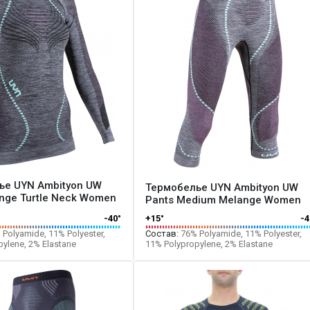
ье UYN Ambityon UW
Термобелье UYN Ambityon UW
ange Turtle Neck Women
Pants Medium Melange Women
-40°
+15°
-4
Polyamide, 11% Polyester,
Состав:
76% Polyamide, 11% Polyester,
ylene, 2% Elastane
11% Polypropylene, 2% Elastane