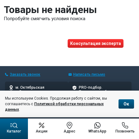
Товары не найдены
Попробуйте смягчить условия поиска
Нужна помощь?
Получите консультацию
от реального эксперта!
Консультация эксперта
Заказать звонок
Написать
письмо
м. Октябрьская
PRO-подбор.
5 мин пешком
Проверенные бренды
Мы используем Cookies. Продолжая работу с сайтом, вы
Ок
соглашаетесь с
Политикой обработки персональных
© 10баллов, 2006–2026
данных
.
Соглашение об обработке и хранении персональных данных
Каталог
Акции
Адрес
WhatsApp
Позвонить