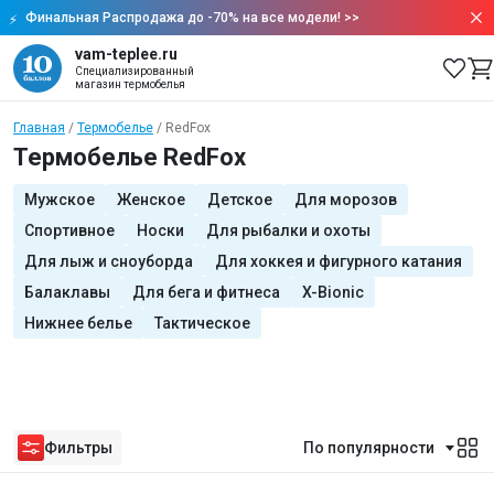
Финальная Распродажа до -70% на все модели!
>>
vam-teplee.ru
Специализированный
магазин термобелья
Главная
Термобелье
RedFox
Термобелье RedFox
Мужское
Женское
Детское
Для морозов
Спортивное
Носки
Для рыбалки и охоты
Для лыж и сноуборда
Для хоккея и фигурного катания
Балаклавы
Для бега и фитнеса
X-Bionic
Нижнее белье
Тактическое
Фильтры
По популярности