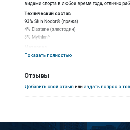
видами спорта в любое время года, отлично ра
Технический состав
93% Skin Nodor® (пряжа)
4% Elastane (эластодин)
3% Mythlan™
Материал
93% Polyamide
Показать полностью
4% Elastane
3% Polypropylene
Отзывы
Технологии:
Expansion Ribs™
— в коленных суставах термоб
Добавить свой отзыв
или
задать вопрос о то
принципу, как меха аккордеона, это позволяет 
Air Conditioning Spot™
— во время напряженной 
происходит ее накопление. Система Air Conditi
высокой температуры, а также контроль выделе
Self-Adjusting Cuff
— саморегулирующаяся манже
Proprio-Padding
— в суставах и мышцах находя