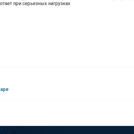
ботает при серьезных нагрузках
елье постепенно расширяет свою гибкость специальными «
варе
защититься от холодного воздуха, и предотвратить потерю т
физической нагрузки наибольшее количество влаги выделяе
oning Spot™ точно определяет эту область. Работа данной 
ние влаги в данной зоне.
та адаптируется к любому размеру ноги, не спадая и не п
тся специальные сенсорные рецепторы (проприорецептор