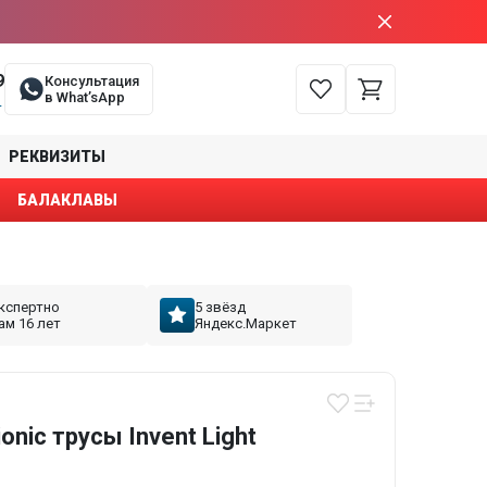
9
Консультация
в What’sApp
е
РЕКВИЗИТЫ
БАЛАКЛАВЫ
кспертно
5 звёзд
ам 16 лет
Яндекс.Маркет
nic трусы Invent Light