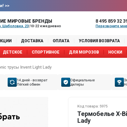
и!
>>
ИЕ МИРОВЫЕ БРЕНДЫ
8 495 859 32 3
, Шаболовка, 23
|
10-22 ежедневно
Перезвоните мн
АКЦИИ
ДОСТАВКА
ОПЛАТА
УСЛОВИЯ ВОЗВРАТА
ДЕТСКОЕ
СПОРТИВНОЕ
ДЛЯ МОРОЗОВ
НОСКИ
ic трусы Invent Light Lady
14 дней - возврат
Официальные
Э
Лёгкий обмен
дилеры
Н
Код товара:
5975
Термобелье X-Bio
Lady