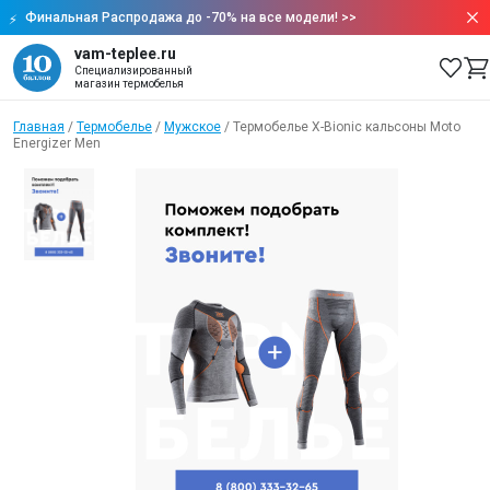
Финальная Распродажа до -70% на все модели!
>>
vam-teplee.ru
Специализированный
магазин термобелья
Главная
/
Термобелье
/
Мужское
/
Термобелье X-Bionic кальсоны Moto
Energizer Men