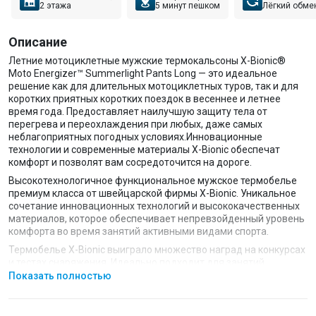
2 этажа
5 минут пешком
Лёгкий обме
Описание
Летние мотоциклетные мужские термокальсоны X-Bionic®
Moto Energizer™ Summerlight Pants Long — это идеальное
решение как для длительных мотоциклетных туров, так и для
коротких приятных коротких поездок в весеннее и летнее
время года. Предоставляет наилучшую защиту тела от
перегрева и переохлаждения при любых, даже самых
неблагоприятных погодных условиях.Инновационные
технологии и современные материалы X-Bionic обеспечат
комфорт и позволят вам сосредоточится на дороге.
Высокотехнологичное функциональное мужское термобелье
премиум класса от швейцарской фирмы X-Bionic. Уникальное
сочетание инновационных технологий и высококачественных
материалов, которое обеспечивает непревзойденный уровень
комфорта во время занятий активными видами спорта.
Термобелье X-Bionic выиграло множество наград на конкурсах
и тестах снаряжения. Идеально подходит для занятий
всевозможными экстремальными видами спорта в любое
Показать полностью
время года, отлично работает при серьезных нагрузках.
Технический состав