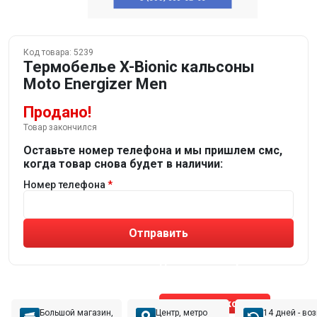
Код товара:
5239
Термобелье X-Bionic кальсоны
Moto Energizer Men
Продано!
Товар закончился
Оставьте номер телефона и мы пришлем смс,
когда товар снова будет в наличии:
Номер телефона
Отправить
Не устраивают товары от робота?
Получите подборку
от реального эксперта!
Позвонить эксперту
Большой магазин,
Центр, метро
14 дней - во