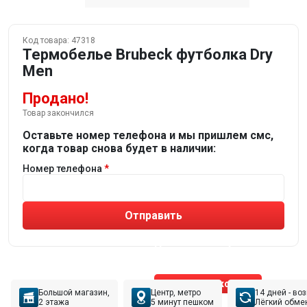
Код товара:
47318
Термобелье Brubeck футболка Dry
Men
Продано!
Товар закончился
Оставьте номер телефона и мы пришлем смс,
когда товар снова будет в наличии:
Номер телефона
Отправить
Не устраивают товары от робота?
Получите подборку
от реального эксперта!
Позвонить эксперту
Большой магазин,
Центр, метро
14 дней - во
2 этажа
5 минут пешком
Лёгкий обме