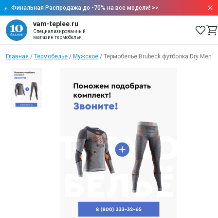
Финальная Распродажа до -70% на все модели!
>>
vam-teplee.ru
Специализированный
магазин термобелья
Главная
/
Термобелье
/
Мужское
/
Термобелье Brubeck футболка Dry Men