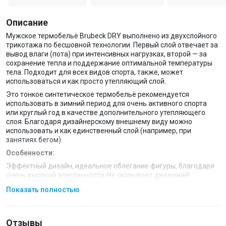
Описание
Мужское термобельё Brubeck DRY выполнено из двухслойного
трикотажа по бесшовной технологии. Первый слой отвечает за
вывод влаги (пота) при интенсивных нагрузках, второй — за
сохранение тепла и поддержание оптимальной температуры
тела. Подходит для всех видов спорта, также, может
использоваться и как просто утепляющий слой.
Это тонкое синтетическое термобельё рекомендуется
использовать в зимний период для очень активного спорта
или круглый год в качестве дополнительного утепляющего
слоя. Благодаря дизайнерскому внешнему виду можно
использовать и как единственный слой (например, при
занятиях бегом).
Особенности:
Эффектный дизайн, идеальное облегание фигуры, благодаря
очень высокой эластичности. Не сковывает движений!
В зонах повышенного потоотделения используются
Показать полностью
дополнительные вставки с сетчатой структурой для более
быстрого отведения влаги и дополнительной защиты тела.
Подходит для использованиях людьми с очень
Отзывы