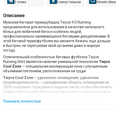
2 этажа
5 минут пешком
Лёгкий обме
Описание
Мужская беговая терморубашка Twyce 4.0 Running
предназначена для использования в качестве нательного
белья для любителей бега и особенно людей,
профессионально занимающихся беговыми дисциплинами. В
этой беговой термофутболке вы сможете бежать еще дольше
и быстрее, не перегревая свой организм даже в жаркую
погоду.
Отличительной особенностью беговых футболок Twyce
Running Shirt является наличие уникальной технологии
Twyce
Cool Zone
— специальная изолирующая зона с улучшенным
объёмным плетением, расположенная на груди.
Twyce Cool Zone
— удвоенное охлаждение, удвоенная
производительность — расширенная область охлаждения на
200% покрывает переднюю и заднюю части, чтобы обеспечить
эффективное и действенное охлаждение в сложных поездках.
Экономия энергии при охлаждении, позволяет увеличить
мощность на +33% и поддерживать оптимальную рабочую
Показать полностью
температуру тела 37°C.
Sweat Collectors
— расположены там, где организм