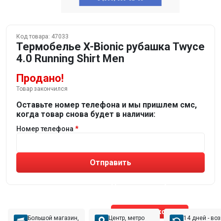
Код товара:
47033
Термобелье X-Bionic рубашка Twyce
4.0 Running Shirt Men
Продано!
Товар закончился
Оставьте номер телефона и мы пришлем смс,
когда товар снова будет в наличии:
Номер телефона
Отправить
Не устраивают товары от робота?
Получите подборку
от реального эксперта!
Позвонить эксперту
Большой магазин,
Центр, метро
14 дней - во