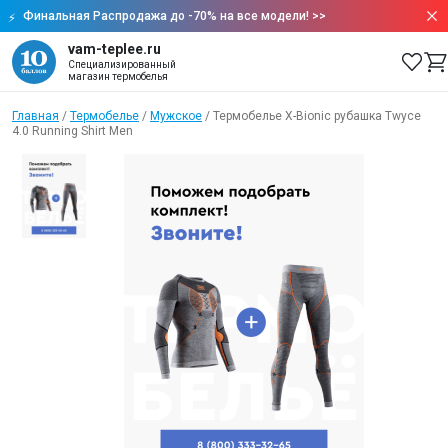
Финальная Распродажа до -70% на все модели!
>>
vam-teplee.ru
Специализированный
магазин термобелья
Главная
/
Термобелье
/
Мужское
/
Термобелье X-Bionic рубашка Twyce
4.0 Running Shirt Men