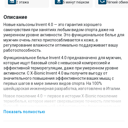
2 этажа
5 минут пешком
Лёгкий обме
Описание
Новые кальсоны Invent 4.0 — это гарантия хорошего
самочувствия при занятиях любым видом спорта даже на
умеренном уровне активности. Это функциональное белье для
мужчин очень легко приспосабливается к коже, а
регулирование влажности оптимально поддерживает вашу
работоспособность.
Функциональное белье Invent 4.0 предназначено для мужчин,
которые ищут базовый слой с невысокой компрессией и
эффективной терморегуляции, даже при умеренном уровне
активности. С X-Bionic Invent 4.0 вы получите выгоду от
значительного повышения эффективности ваших мышц с
первых шагов в мире зимних видов спорта. На 100%
швейцарская инженерная разработка, изготовлено в Италии.
Новое поколение 4.0 — первое в истории X-Bionic поколение
термобелья, которое имеет сверхвысокую точность плетения
Retina® для максимальной эффективности функциональных
зон благодаря технологически инновационному производству.
Показать полностью
В результате получается сверхплотная трикотажная ткань c
функциональными терморегулирующими зонами, которые
размещены с высокой анатомической точностью и работают