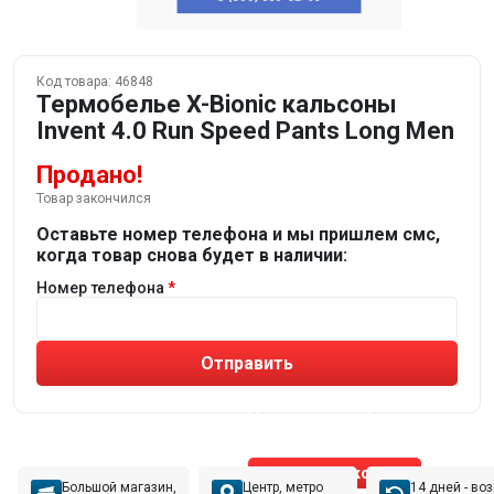
Код товара:
46848
Термобелье X-Bionic кальсоны
Invent 4.0 Run Speed Pants Long Men
Продано!
Товар закончился
Оставьте номер телефона и мы пришлем смс,
когда товар снова будет в наличии:
Номер телефона
Отправить
Не устраивают товары от робота?
Получите подборку
от реального эксперта!
Позвонить эксперту
Большой магазин,
Центр, метро
14 дней - во