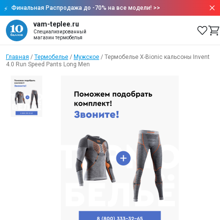
Финальная Распродажа до -70% на все модели!
>>
vam-teplee.ru
Специализированный
магазин термобелья
Главная
/
Термобелье
/
Мужское
/
Термобелье X-Bionic кальсоны Invent
4.0 Run Speed Pants Long Men