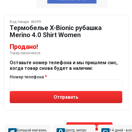
Код товара:
46599
Термобелье X-Bionic рубашка
Merino 4.0 Shirt Women
Продано!
Товар закончился
Оставьте номер телефона и мы пришлем смс,
когда товар снова будет в наличии:
Номер телефона
Отправить
Не устраивают товары от робота?
Получите подборку
от реального эксперта!
Позвонить эксперту
Большой магазин,
Центр, метро
14 дней - во