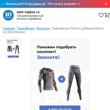
Финальная Распродажа до -70% на все модели!
>>
vam-teplee.ru
Специализированный
магазин термобелья
Главная
/
Термобелье
/
Женское
/
Термобелье X-Bionic рубашка Merino
4.0 Shirt Women