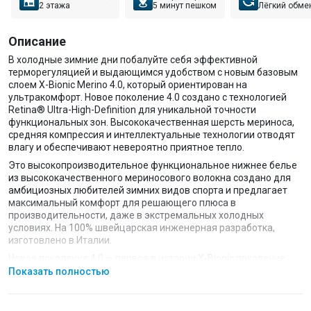
2 этажа
5 минут пешком
Лёгкий обме
Описание
В холодные зимние дни побалуйте себя эффективной
терморегуляцией и выдающимся удобством с новым базовым
слоем X-Bionic Merino 4.0, который ориентирован на
ультракомфорт. Новое поколение 4.0 создано с технологией
Retina® Ultra-High-Definition для уникальной точности
функциональных зон. Высококачественная шерсть мериноса,
средняя компрессия и интеллектуальные технологии отводят
влагу и обеспечивают невероятно приятное тепло.
Это высокопроизводительное функциональное нижнее белье
из высококачественного мериносового волокна создано для
амбициозных любителей зимних видов спорта и предлагает
максимальный комфорт для решающего плюса в
производительности, даже в экстремальных холодных
условиях. На 100% швейцарская инженерная разработка,
изготовлено в Италии.
Новое поколение 4.0 — первое в истории X-Bionic поколение
термобелья, которое имеет сверхвысокую точность плетения
Показать полностью
Retina® для максимальной эффективности функциональных
зон благодаря технологически инновационному производству.
В результате получается сверхплотная трикотажная ткань c