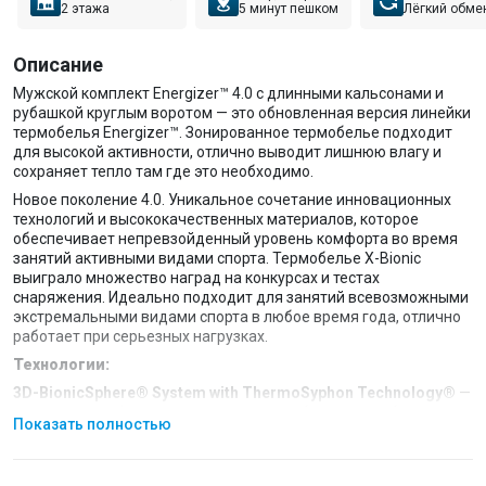
2 этажа
5 минут пешком
Лёгкий обме
Описание
Мужской комплект Energizer™ 4.0 с длинными кальсонами и
рубашкой круглым воротом — это обновленная версия линейки
термобелья Energizer™. Зонированное термобелье подходит
для высокой активности, отлично выводит лишнюю влагу и
сохраняет тепло там где это необходимо.
Новое поколение 4.0. Уникальное сочетание инновационных
технологий и высококачественных материалов, которое
обеспечивает непревзойденный уровень комфорта во время
занятий активными видами спорта. Термобелье X-Bionic
выиграло множество наград на конкурсах и тестах
снаряжения. Идеально подходит для занятий всевозможными
экстремальными видами спорта в любое время года, отлично
работает при серьезных нагрузках.
Технологии:
3D-BionicSphere® System with ThermoSyphon Technology
®
—
это новая эра функциональности, для обеспечения более
Показать полностью
эффективной терморегуляции температуры тела. Уникальная
технология 3D Bionic Sphere® System с новой сложной
трехмерной структурой внутренних и внешних воздушных