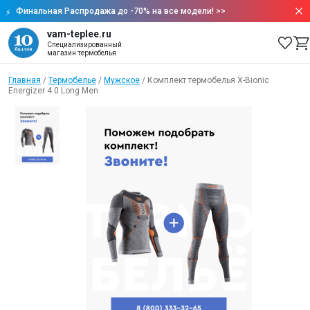
Финальная Распродажа до -70% на все модели!
>>
vam-teplee.ru
Специализированный
магазин термобелья
Главная
/
Термобелье
/
Мужское
/
Комплект термобелья X-Bionic
Energizer 4.0 Long Men