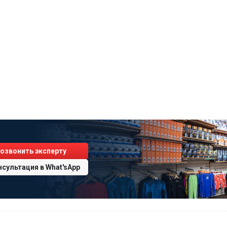
озвонить эксперту
нсультация
в
What'sApp