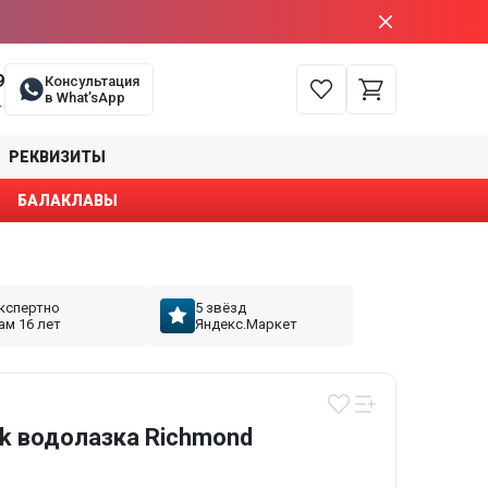
9
Консультация
в What’sApp
е
РЕКВИЗИТЫ
БАЛАКЛАВЫ
кспертно
5 звёзд
ам 16 лет
Яндекс.Маркет
k водолазка Richmond