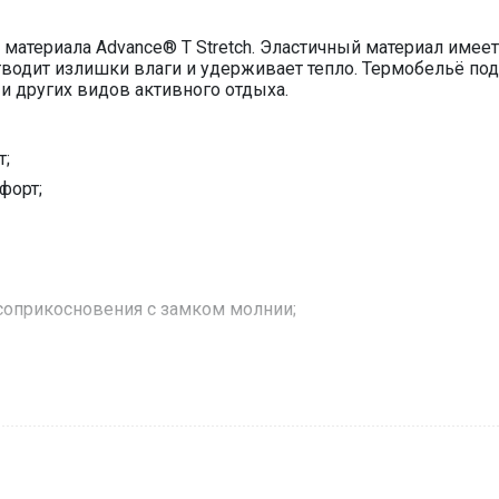
материала Advance® T Stretch. Эластичный материал имее
отводит излишки влаги и удерживает тепло. Термобельё под
 и других видов активного отдыха.
т;
форт;
 соприкосновения с замком молнии;
стичный материал с гладким и прочным плетением с лице
ии с высокими теплоизолирующими свойствами микрофлиса