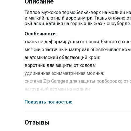
Описание
Тёплое мужское термобельё-верх на молнии из 
и мягкий плотный ворс внутри. Ткань отлично 
рыбалки, катания на горных лыжах / сноуборде
Особенности:
ткань не деформируется от носки, быстро сохне
мягкий эластичный материал обеспечивает ком
анатомический облегающий крой;
воротник для защиты от холода;
удлиненная асимметричная молния;
система Zip Garages для защиты подбородка от
нагрудный карман на молнии;
плоские швы не давят и не натирают кожу;
Показать полностью
низ рукавов с отверстием «под палец».
Технологии:
Отзывы
Подкладка Advance® T Stretch
— тёплый и эла
Долговечность внешней поверхности в сочетан