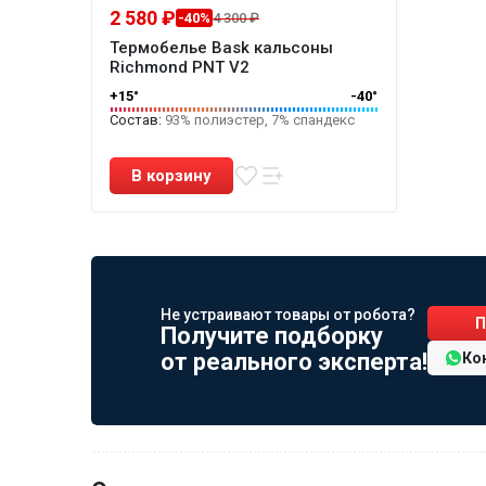
2 580 ₽
-40%
4 300 ₽
Термобелье Bask кальсоны
Richmond PNT V2
+15°
-40°
Состав:
93% полиэстер, 7% спандекс
Не устраивают товары от робота?
П
Получите подборку
от реального эксперта!
Ко