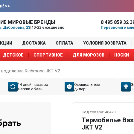
и!
>>
ИЕ МИРОВЫЕ БРЕНДЫ
8 495 859 32 3
, Шаболовка, 23
|
10-22 ежедневно
Перезвоните мн
АКЦИИ
ДОСТАВКА
ОПЛАТА
УСЛОВИЯ ВОЗВРАТА
ДЕТСКОЕ
СПОРТИВНОЕ
ДЛЯ МОРОЗОВ
НОСКИ
 водолазка Richmond JKT V2
14 дней - возврат
Официальные
Э
Лёгкий обмен
дилеры
Н
Код товара:
46470
Термобелье Bas
JKT V2