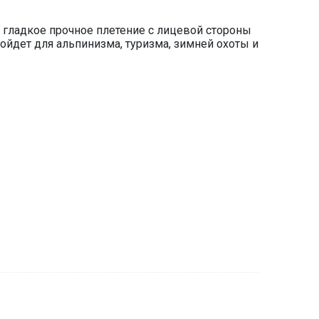
т гладкое прочное плетение с лицевой стороны
ойдет для альпинизма, туризма, зимней охоты и
вой стороны и мягким, плотным ворсом внутри.
 изнутри. Быстро сохнет. Состав: 93%