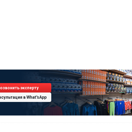
озвонить эксперту
нсультация
в
What'sApp