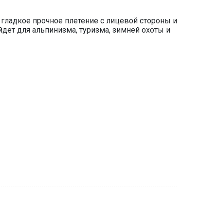
 гладкое прочное плетение с лицевой стороны и
йдет для альпинизма, туризма, зимней охоты и
вой стороны и мягким, плотным ворсом внутри.
 изнутри. Быстро сохнет. Состав: 93%