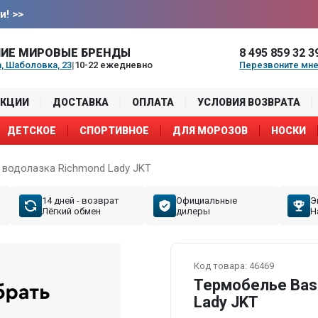
и!
>>
ИЕ МИРОВЫЕ БРЕНДЫ
8 495 859 32 3
, Шаболовка, 23
|
10-22 ежедневно
Перезвоните мн
АКЦИИ
ДОСТАВКА
ОПЛАТА
УСЛОВИЯ ВОЗВРАТА
ДЕТСКОЕ
СПОРТИВНОЕ
ДЛЯ МОРОЗОВ
НОСКИ
 водолазка Richmond Lady JKT
14 дней - возврат
Официальные
Э
Лёгкий обмен
дилеры
Н
Код товара:
46469
Термобелье Bas
Lady JKT