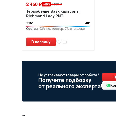
2 460 ₽
-40%
4 100 ₽
Термобелье Bask кальсоны
Richmond Lady PNT
+15°
-40°
Состав:
93% полиэстер, 7% спандекс
Не устраивают товары от робота?
П
Получите подборку
от реального эксперта!
Ко