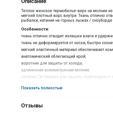
Описание
Теплое женское термобельё-верх на молнии из 
мягкий плотный ворс внутри. Ткань отлично от
рыбалки, катания на горных лыжах / сноуборде
Особенности:
ткань отлично отводит излишки влаги и удержи
ткань не деформируется от носки, быстро сохне
мягкий эластичный материал обеспечивает ком
анатомический облегающий крой;
воротник для защиты от холода;
удлиненная асимметричная молния;
система Zip Garages для защиты подбородка от
плоские швы не давят и не натирают кожу;
Показать полностью
низ рукавов с отверстием под большой палец.
Технологии:
Отзывы
Подкладка Advance® T Stretch
— тёплый и эла
Долговечность внешней поверхности в сочетан