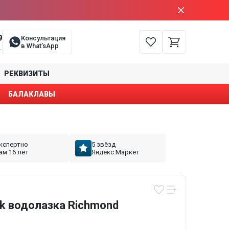
9
Консультация
в What’sApp
е
РЕКВИЗИТЫ
БАЛАКЛАВЫ
кспертно
5 звёзд
ам 16 лет
Яндекс.Маркет
k водолазка Richmond