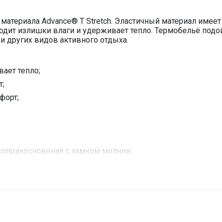
материала Advance® T Stretch. Эластичный материал имеет
водит излишки влаги и удерживает тепло. Термобельё подо
 и других видов активного отдыха.
вает тепло;
т;
форт;
 соприкосновения с замком молнии;
стичный материал с гладким и прочным плетением с лице
ии с высокими теплоизолирующими свойствами микрофлиса