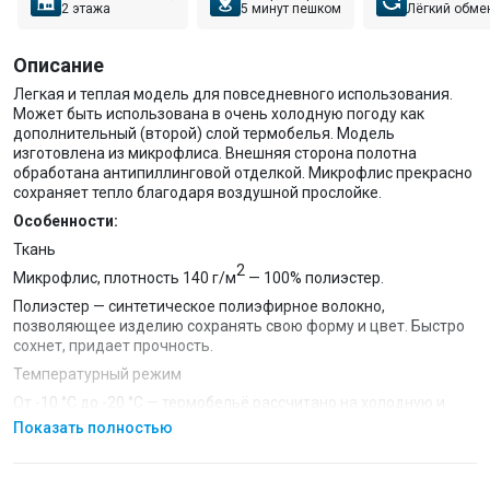
2 этажа
5 минут пешком
Лёгкий обме
Описание
Легкая и теплая модель для повседневного использования.
Может быть использована в очень холодную погоду как
дополнительный (второй) слой термобелья. Модель
изготовлена из микрофлиса. Внешняя сторона полотна
обработана антипиллинговой отделкой. Микрофлис прекрасно
сохраняет тепло благодаря воздушной прослойке.
Особенности:
Ткань
2
Микрофлис, плотность 140 г/м
— 100% полиэстер.
Полиэстер — синтетическое полиэфирное волокно,
позволяющее изделию сохранять свою форму и цвет. Быстро
сохнет, придает прочность.
Температурный режим
От -10 °C до -20 °C — термобельё рассчитано на холодную и
очень холодную погоду.
Показать полностью
Активность
Средняя — подходит для длительных прогулок и