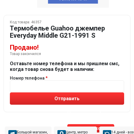
Код товара:
46357
Термобелье Guahoo джемпер
Everyday Middle G21-1991 S
Продано!
Товар закончился
Оставьте номер телефона и мы пришлем смс,
когда товар снова будет в наличии:
Номер телефона
Отправить
Не устраивают товары от робота?
Получите подборку
от реального эксперта!
Позвонить эксперту
Большой магазин,
Центр, метро
14 дней - во