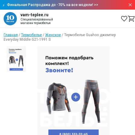
Финальная Распродажа до -70% на все модели!
>>
vam-teplee.ru
Специализированный
магазин термобелья
Главная
/
Термобелье
/
Женское
/
Термобелье Guahoo джемпер
Everyday Middle G21-1991 S