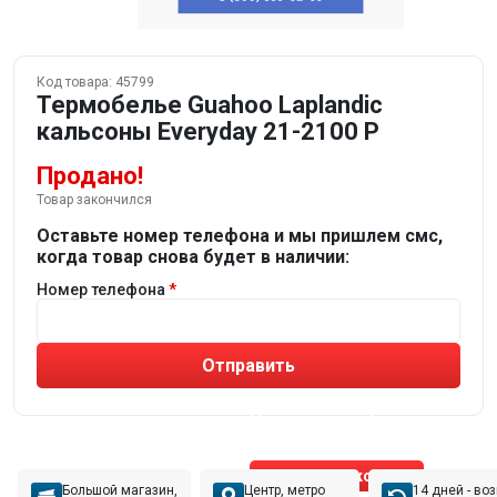
Код товара:
45799
Термобелье Guahoo Laplandic
кальсоны Everyday 21-2100 P
Продано!
Товар закончился
Оставьте номер телефона и мы пришлем смс,
когда товар снова будет в наличии:
Номер телефона
Отправить
Не устраивают товары от робота?
Получите подборку
от реального эксперта!
Позвонить эксперту
Большой магазин,
Центр, метро
14 дней - во