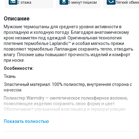
2 этажа
5 минут пешком
Лёгкий обме
Описание
Мужские термоштаны для среднего уровня активности в
прохладную и холодную погоду. Благодаря анатомическому
крою незаметен под одеждой. Оригинальная технология
плетения термобелье Laplandic™ и особая мягкость пряжи
позволяют термобелью Лапландик сохранять тепло, отводить
влагу. Плоские швы повышают прочность изделий и комфорт
при носке.
Особенности:
Ткань
Эластичный материал: 100% полиэстер, внутренняя сторона с
начесом.
Полиэстер Warmdry — синтетическое полиэфирное волокно,
позволяющее изделию сохранять свою форму и цвет.
Обеспечивает улучшенный влаговывод и терморегуляцию.
Температурный режим
Показать полностью
От -10 °C до -20 °C — термобельё рассчитано на прохладную и
холодную погоду.