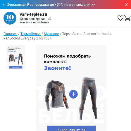
Финальная Распродажа до -70% на все модели!
>>
vam-teplee.ru
Специализированный
магазин термобелья
Главная
/
Термобелье
/
Мужское
/
Термобелье Guahoo Laplandic
кальсоны Everyday 21-2100 P