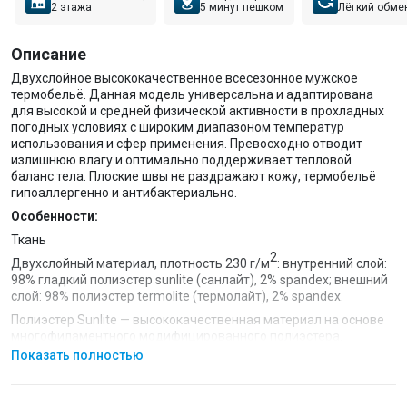
2 этажа
5 минут пешком
Лёгкий обме
Описание
Двухслойное высококачественное всесезонное мужское
термобельё. Данная модель универсальна и адаптирована
для высокой и средней физической активности в прохладных
погодных условиях с широким диапазоном температур
использования и сфер применения. Превосходно отводит
излишнюю влагу и оптимально поддерживает тепловой
баланс тела. Плоские швы не раздражают кожу, термобельё
гипоаллергенно и антибактериально.
Особенности:
Ткань
2
Двухслойный материал, плотность 230 г/м
: внутренний слой:
98% гладкий полиэстер sunlite (санлайт), 2% spandex; внешний
слой: 98% полиэстер termolite (термолайт), 2% spandex.
Полиэстер Sunlite — высококачественная материал на основе
многофиламентного модифицированного полиэстера.
Полиэстер — синтетическое полиэфирное волокно,
Показать полностью
позволяющее изделию сохранять свою форму и цвет. Быстро
сохнет, придает прочность.