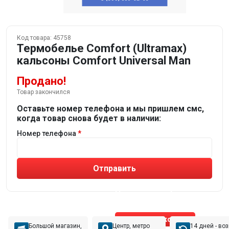
Код товара:
45758
Термобелье Comfort (Ultramax)
кальсоны Comfort Universal Man
Продано!
Товар закончился
Оставьте номер телефона и мы пришлем смс,
когда товар снова будет в наличии:
Номер телефона
Отправить
Не устраивают товары от робота?
Получите подборку
от реального эксперта!
Позвонить эксперту
Большой магазин,
Центр, метро
14 дней - во