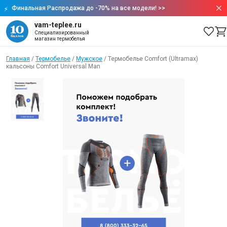
Финальная Распродажа до -70% на все модели!
>>
vam-teplee.ru
Специализированный
магазин термобелья
Главная
/
Термобелье
/
Мужское
/
Термобелье Comfort (Ultramax)
кальсоны Comfort Universal Man