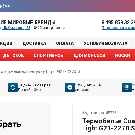
и!
>>
ИЕ МИРОВЫЕ БРЕНДЫ
8 495 859 32 3
, Шаболовка, 23
|
10-22 ежедневно
Перезвоните мн
АКЦИИ
ДОСТАВКА
ОПЛАТА
УСЛОВИЯ ВОЗВРАТА
ДЕТСКОЕ
СПОРТИВНОЕ
ДЛЯ МОРОЗОВ
НОСКИ
oo джемпер Everyday Light G21-2270 S
14 дней - возврат
Официальные
Э
Лёгкий обмен
дилеры
Н
Код товара:
45736
Термобелье Gua
Light G21-2270 S