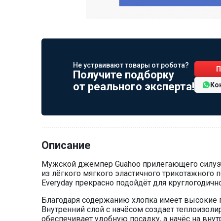
Не устраивают товары от робота?
П
Получите подборку
от реального эксперта!
Ко
Описание
Мужской джемпер Guahoo прилегающего силуэта
из лёгкого мягкого эластичного трикотажного п
Everyday прекрасно подойдёт для круглогодичн
Благодаря содержанию хлопка имеет высокие г
Внутренний слой с начёсом создает теплоизо
обеспечивает удобную посадку, а начёс на внут