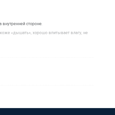
на внутренней стороне.
 коже «дышать», хорошо впитывает влагу, не
ыстро сохнет, придает прочность.
 сохнет и прекрасно сохраняет форму, придавая
ья для дома.