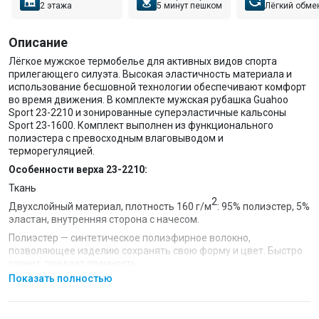
2 этажа
5 минут пешком
Лёгкий обме
Описание
Лёгкое мужское термобелье для активных видов спорта
прилегающего силуэта. Высокая эластичность материала и
использование бесшовной технологии обеспечивают комфорт
во время движения. В комплекте мужская рубашка Guahoo
Sport 23-2210 и зонированные суперэластичные кальсоны
Sport 23-1600. Комплект выполнен из функционального
полиэстера с превосходным влаговыводом и
терморегуляцией.
Особенности верха 23-2210:
Ткань
2
Двухслойный материал, плотность 160 г/м
: 95% полиэстер, 5%
эластан, внутренняя сторона с начесом.
Полиэстер — синтетическое полиэфирное волокно,
позволяющее изделию сохранять свою форму и цвет. Быстро
сохнет, придает прочность.
Показать полностью
Эластан — синтетическое полиуретановое волокно. Имеет
очень высокую степень эластичности, хорошо сохраняет
форму изделия, повышая его износостойкость, и прекрасно