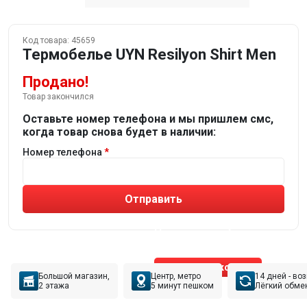
Код товара:
45659
Термобелье UYN Resilyon Shirt Men
Продано!
Товар закончился
Оставьте номер телефона и мы пришлем смс,
когда товар снова будет в наличии:
Номер телефона
Отправить
Не устраивают товары от робота?
Получите подборку
от реального эксперта!
Позвонить эксперту
Большой магазин,
Центр, метро
14 дней - во
2 этажа
5 минут пешком
Лёгкий обме