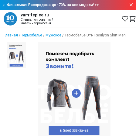
Финальная Распродажа до -70% на все модели!
>>
vam-teplee.ru
Специализированный
магазин термобелья
Главная
/
Термобелье
/
Мужское
/
Термобелье UYN Resilyon Shirt Men