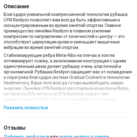
Описание
Благодаря уникальной компрессионной технологии рубашка
UYN Resilyon позволяет вам всегда быть эффективным и
сконцентрированным во время занятий спортом. Главное
преимущество линейки Resilyon в плавном усилении
компрессии по направлению от конечностей к центру — это
способствует циркуляции крови и уменьшает мышечные
вибрации во время занятий спортом.
Стабилизирующие ребра Meta-Ribs на плечах и локтях
оптимизируют осанку, а эксклюзивная конструкция с одним
единственным швом делает рубашку очень эластичной и
эргономичной. Рубашка Resilyon защищает вас от охлаждения
и перегрева благодаря системе Gradual Coolvent и технологии
Heatmemory. Ваше тело всегда готово высвободить новую
энергию. Линейка UYN Resilyon изготовлена ​​из волокна Natex,
которое на 25% легче и на 50% быстрее сохнет, чем
традиционный нейлон. Natex чрезвычайно эластичен и
обеспечивает естественный бактериостатический эффект,
Показать полностью
сводящий к минимуму возникновение запаха.
Технологии:
Gradual Coolvent
Отзывы
Бельё быстро впитывает пот и охлаждает во время активных
Добавить свой отзыв
или
задать вопрос о товаре