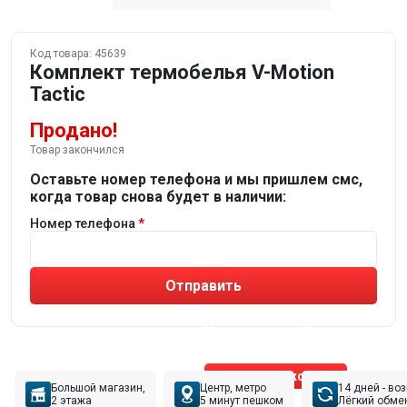
Код товара:
45639
Комплект термобелья V-Motion
Tactic
Продано!
Товар закончился
Оставьте номер телефона и мы пришлем смс,
когда товар снова будет в наличии:
Номер телефона
Отправить
Не устраивают товары от робота?
Получите подборку
от реального эксперта!
Позвонить эксперту
Большой магазин,
Центр, метро
14 дней - во
2 этажа
5 минут пешком
Лёгкий обме