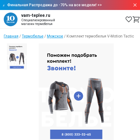
Финальная Распродажа до -70% на все модели!
>>
vam-teplee.ru
Специализированный
магазин термобелья
Главная
/
Термобелье
/
Мужское
/
Комплект термобелья V-Motion Tactic