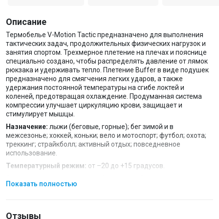
Описание
Термобелье V-Motion Tactic предназначено для выполнения
тактических задач, продолжительных физических нагрузок и
занятия спортом. Трехмерное плетение на плечах и пояснице
специально создано, чтобы распределять давление от лямок
рюкзака и удерживать тепло. Плетение Buffer в виде подушек
предназначено для смягчения легких ударов, а также
удержания постоянной температуры на сгибе локтей и
коленей, предотвращая охлаждение. Продуманная система
компрессии улучшает циркуляцию крови, защищает и
стимулирует мышцы.
Назначение:
лыжи (беговые, горные); бег зимой и в
межсезонье; хоккей, коньки; вело и мотоспорт; футбол; охота;
треккинг; страйкболл; активный отдых; повседневное
использование.
Температурный режим:
от –20 до +15 градусов.
Система воздушных каналов Aircondition System для
Показать полностью
воздухообмена на спине и груди для оптимизации
теплообмена.
Кругловязаный трикотаж без боковых швов.
Отзывы