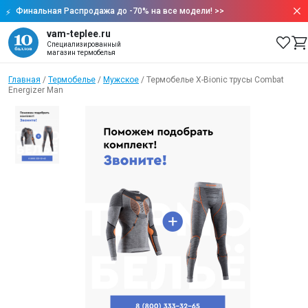
Финальная Распродажа до -70% на все модели!
>>
vam-teplee.ru
Специализированный
магазин термобелья
Главная
/
Термобелье
/
Мужское
/
Термобелье X-Bionic трусы Combat
Energizer Man