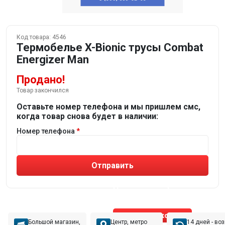
Код товара:
4546
Термобелье X-Bionic трусы Combat
Energizer Man
Продано!
Товар закончился
Оставьте номер телефона и мы пришлем смс,
когда товар снова будет в наличии:
Номер телефона
Отправить
Не устраивают товары от робота?
Получите подборку
от реального эксперта!
Позвонить эксперту
Большой магазин,
Центр, метро
14 дней - во