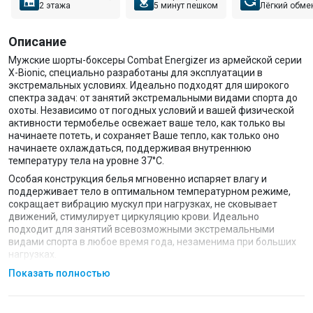
2 этажа
5 минут пешком
Лёгкий обме
Описание
Мужские шорты-боксеры Combat Energizer из армейской серии
X-Bionic, специально разработаны для эксплуатации в
экстремальных условиях. Идеально подходят для широкого
спектра задач: от занятий экстремальными видами спорта до
охоты. Независимо от погодных условий и вашей физической
активности термобелье освежает ваше тело, как только вы
начинаете потеть, и сохраняет Ваше тепло, как только оно
начинаете охлаждаться, поддерживая внутреннюю
температуру тела на уровне 37°С.
Особая конструкция белья мгновенно испаряет влагу и
поддерживает тело в оптимальном температурном режиме,
сокращает вибрацию мускул при нагрузках, не сковывает
движений, стимулирует циркуляцию крови. Идеально
подходит для занятий всевозможными экстремальными
видами спорта в любое время года, незаменима при больших
нагрузках.
Технологии:
Показать полностью
3D Bionic Sphere System™ — на пояснице
— благодаря
специальной волнистой структуре, материал на груди и на