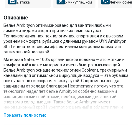
2 этажа
5 минут пешком
Лёгкий обме
Описание
Бельё Ambityon оптимизировано для занятий любыми
зимними видами спорта при низких температурах.
Теплоизоляционная, технологичная, спортивная и с высоким
уровнем комфорта: рубашка с длинным рукавом UYN Ambityon
Shirt впечатляет своим эффективным контролем климата и
оптимальной посадкой.
Материал Natex — 100% органическое волокно — это мягкий и
комфортный к коже материал и очень быстро высыхающий.
Бельё Ambityon оснащено технологией Coolvent, трехмерными
каналами для оптимальной циркуляции воздуха — эта рубашка
впитывает пот и сохраняет кожу сухой. Спортсмены всегда
защищены от холода благодаря Heatmemory, потому что эта
технология наделяет белье Ambityon особенно высокими
изоляционными свойствами, необходимыми для занятий
спортом в холодные дни. Также белье Ambityon имеет
инновационный крой Hypermotion: цельный в области плеч и
рук, он обеспечивает максимальную свободу движений.
Показать полностью
Технологии:
Coolvent PLUS