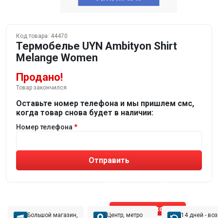
Код товара:
44470
Термобелье UYN Ambityon Shirt
Melange Women
Продано!
Товар закончился
Оставьте номер телефона и мы пришлем смс,
когда товар снова будет в наличии:
Номер телефона
Отправить
Не устраивают товары от робота?
Получите подборку
от реального эксперта!
Позвонить эксперту
Большой магазин,
Центр, метро
14 дней - во