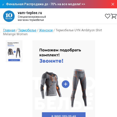
Финальная Распродажа до -70% на все модели!
>>
vam-teplee.ru
Специализированный
магазин термобелья
Главная
/
Термобелье
/
Женское
/
Термобелье UYN Ambityon Shirt
Melange Women