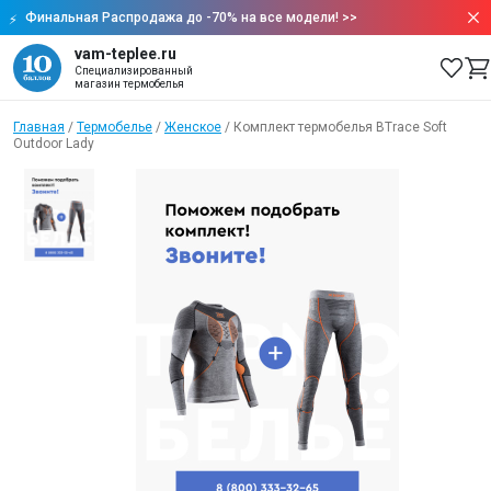
Финальная Распродажа до -70% на все модели!
>>
vam-teplee.ru
Специализированный
магазин термобелья
Главная
/
Термобелье
/
Женское
/
Комплект термобелья BTrace Soft
Outdoor Lady