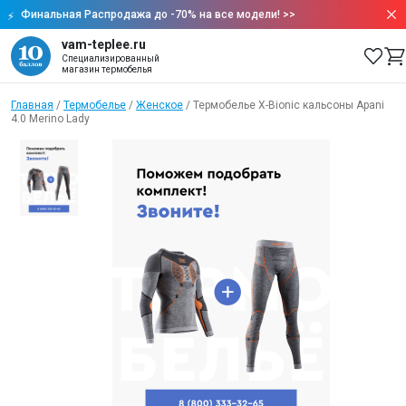
Финальная Распродажа до -70% на все модели!
>>
vam-teplee.ru
Специализированный
магазин термобелья
Главная
/
Термобелье
/
Женское
/
Термобелье X-Bionic кальсоны Apani
4.0 Merino Lady