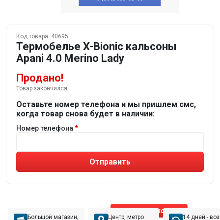
Код товара:
40695
Термобелье X-Bionic кальсоны
Apani 4.0 Merino Lady
Продано!
Товар закончился
Оставьте номер телефона и мы пришлем смс,
когда товар снова будет в наличии:
Номер телефона
Отправить
Не устраивают товары от робота?
Получите подборку
от реального эксперта!
Позвонить эксперту
Большой магазин,
Центр, метро
14 дней - во