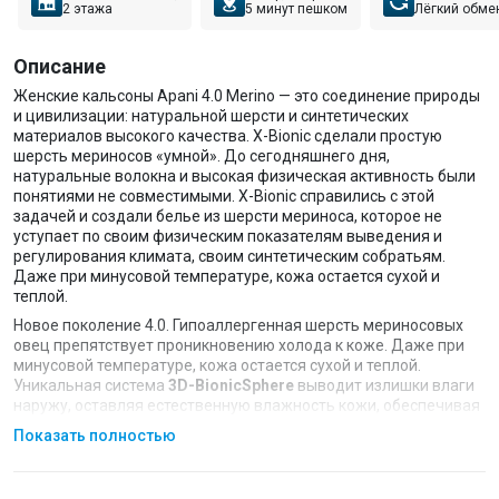
2 этажа
5 минут пешком
Лёгкий обме
Описание
Женские кальсоны Apani 4.0 Merino — это соединение природы
и цивилизации: натуральной шерсти и синтетических
материалов высокого качества. X-Bionic сделали простую
шерсть мериносов «умной». До сегодняшнего дня,
натуральные волокна и высокая физическая активность были
понятиями не совместимыми. X-Bionic справились с этой
задачей и создали белье из шерсти мериноса, которое не
уступает по своим физическим показателям выведения и
регулирования климата, своим синтетическим собратьям.
Даже при минусовой температуре, кожа остается сухой и
теплой.
Новое поколение 4.0. Гипоаллергенная шерсть мериносовых
овец препятствует проникновению холода к коже. Даже при
минусовой температуре, кожа остается сухой и теплой.
Уникальная система
3D-BionicSphere
выводит излишки влаги
наружу, оставляя естественную влажность кожи, обеспечивая
тем самым отличное охлаждение организма.
Показать полностью
Технология
SweatTraps
, состоящая из внутренних и наружных
каналов выводит излишки влаги и образует внутри изделия
оптимальный для каждого человека микроклимат. Внутренние