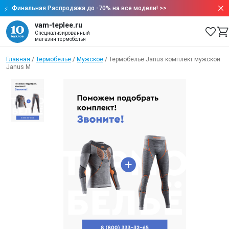
Финальная Распродажа до -70% на все модели!
>>
vam-teplee.ru
Специализированный
магазин термобелья
Главная
/
Термобелье
/
Мужское
/
Термобелье Janus комплект мужской
Janus M