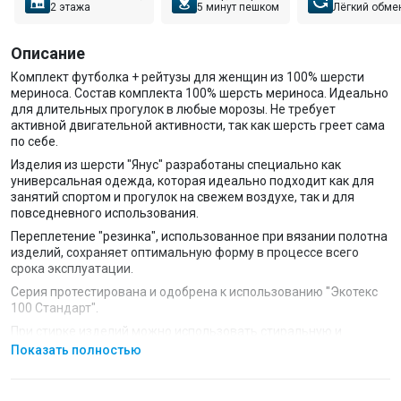
2 этажа
5 минут пешком
Лёгкий обме
Описание
Комплект футболка + рейтузы для женщин из 100% шерсти
мериноса. Состав комплекта 100% шерсть мериноса. Идеально
для длительных прогулок в любые морозы. Не требует
активной двигательной активности, так как шерсть греет сама
по себе.
Изделия из шерсти "Янус" разработаны специально как
универсальная одежда, которая идеально подходит как для
занятий спортом и прогулок на свежем воздухе, так и для
повседневного использования.
Переплетение "резинка", использованное при вязании полотна
изделий, сохраняет оптимальную форму в процессе всего
срока эксплуатации.
Серия протестирована и одобрена к использованию "Экотекс
100 Стандарт".
При стирке изделий можно использовать стиральную и
сушильную машину. Шерстяное термобелье Janus не садится,
Показать полностью
не деформируется и не "скатывается" даже при большом
количестве стирок.