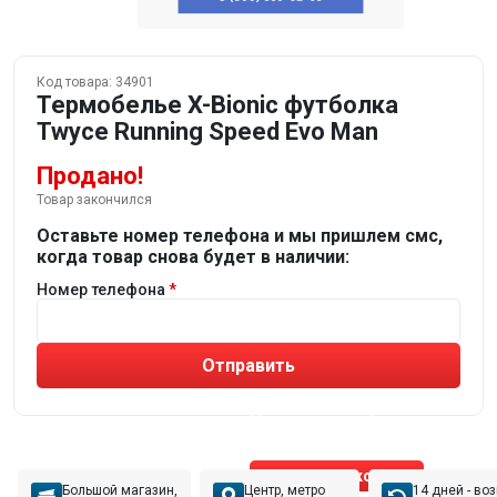
Код товара:
34901
Термобелье X-Bionic футболка
Twyce Running Speed Evo Man
Продано!
Товар закончился
Оставьте номер телефона и мы пришлем смс,
когда товар снова будет в наличии:
Номер телефона
Отправить
Не устраивают товары от робота?
Получите подборку
от реального эксперта!
Позвонить эксперту
Большой магазин,
Центр, метро
14 дней - во