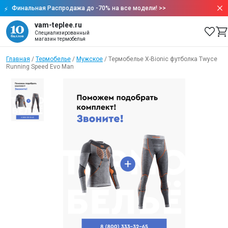
Финальная Распродажа до -70% на все модели!
>>
vam-teplee.ru
Специализированный
магазин термобелья
Главная
/
Термобелье
/
Мужское
/
Термобелье X-Bionic футболка Twyce
Running Speed Evo Man