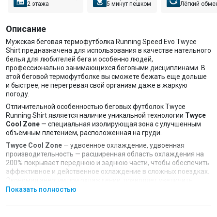
2 этажа
5 минут пешком
Лёгкий обме
Описание
Мужская беговая термофутболка Running Speed Evo Twyce
Shirt предназначена для использования в качестве нательного
белья для любителей бега и особенно людей,
профессионально занимающихся беговыми дисциплинами. В
этой беговой термофутболке вы сможете бежать еще дольше
и быстрее, не перегревая свой организм даже в жаркую
погоду.
Отличительной особенностью беговых футболок Twyce
Running Shirt является наличие уникальной технологии
Twyce
Cool Zone
— специальная изолирующая зона с улучшенным
объёмным плетением, расположенная на груди.
Twyce Cool Zone
— удвоенное охлаждение, удвоенная
производительность — расширенная область охлаждения на
200% покрывает переднюю и заднюю части, чтобы обеспечить
эффективное и действенное охлаждение в сложных поездках.
Экономия энергии при охлаждении, позволяет увеличить
мощность на +33% и поддерживать оптимальную рабочую
Показать полностью
температуру тела 37°C.
Sweat Collectors
— расположены там, где организм