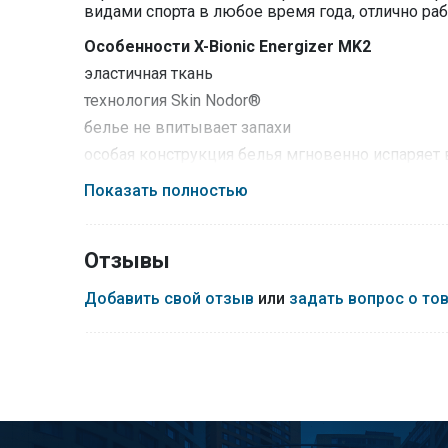
видами спорта в любое время года, отлично раб
Особенности X-Bionic Energizer MK2
эластичная ткань
технология Skin Nodor®
белье не впитывает запахи
особая конструкция белья мгновенно испаряет
сокращает вибрацию мускул при нагрузках
Показать полностью
не сковывает движений
стимулирует циркуляцию крови
Отзывы
Технический состав
70% Skin Nodor®
Добавить свой отзыв
или
задать вопрос о то
21% Polyamide
5% Elastane
4% Mythlan™
Материал
91% Polyamide