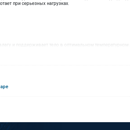
отает при серьезных нагрузках.
 влагу и поддерживает тело в оптимальном температурно
варе