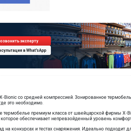
озвонить эксперту
нсультация
в
What'sApp
ionic со средней компрессией. Зонированное термобелье
де это необходимо.
 термобелье премиум класса от швейцарской фирмы X-Bio
 которое обеспечивает непревзойденный уровень комфорт
ад на конкурсах и тестах снаряжения. Идеально подходи