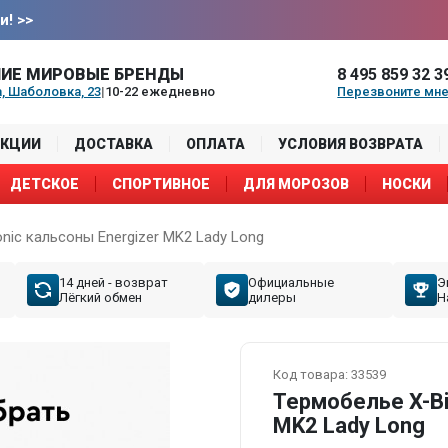
и!
>>
ИЕ МИРОВЫЕ БРЕНДЫ
8 495 859 32 3
, Шаболовка, 23
|
10-22 ежедневно
Перезвоните мн
АКЦИИ
ДОСТАВКА
ОПЛАТА
УСЛОВИЯ ВОЗВРАТА
ДЕТСКОЕ
СПОРТИВНОЕ
ДЛЯ МОРОЗОВ
НОСКИ
nic кальсоны Energizer MK2 Lady Long
14 дней - возврат
Официальные
Э
Лёгкий обмен
дилеры
Н
Код товара:
33539
Термобелье X-Bi
MK2 Lady Long