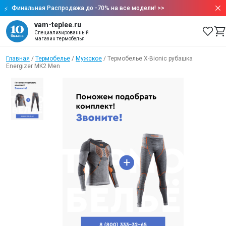
Финальная Распродажа до -70% на все модели!
>>
vam-teplee.ru
Специализированный
магазин термобелья
Главная
/
Термобелье
/
Мужское
/
Термобелье X-Bionic рубашка
Energizer MK2 Men