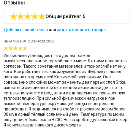
Отзывы
особая конструкция белья мгновенно испаряет влагу и
поддерживает тело в оптимальном температурном режиме
Общий рейтинг 5
сокращает вибрацию мускул при нагрузках
не сковывает движений
Добавить свой отзыв
или
задать вопрос о товаре
стимулирует циркуляцию крови
Технический состав
Ярин Михаил
12 декабря 2022
70% Skin Nodor®
Иксбионики утверждают, что делают самое
22% Polyamide
высокотехнологичное термобельё в мире. Я с ними полностью
5% Elastane
согласен. Такого сочетания материалов и технологий нет ни у
кого. Всё работает так, как задумывалось. Фуфайку я носил
3% Mythlan™
постоянно во время всей Колымской экспедиции. Она
Материал
совершенно спокойно может заменить два первых слоя Sitka,
известной американской охотничьей экипировки для гор. То
92% Polyamide
есть вы получаете отвод влаги и одновременно повышенную
5% Elastane
теплоизоляцию. При сильной физической нагрузке и при
3% Polypropylene
высокой температуре окружающей среды перегрева не
происходит. Я поднимался на хребет с рюкзаком весом более
Размеры:
S/M (44-48), L/XL (50-54), XXL (56-58)
30 кг, в ясный тёплый солнечный день. Температура по моим
Цвет:
Black/Red
ощущениям была около +20С. Но, на хребте дул сильный ветер.
Уровень компрессии:
средний
Я не испытывал никакого дискомфорта.
Изоляционные свойства:
Warm