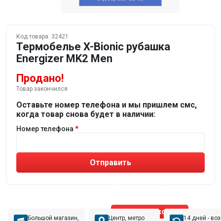
Код товара:
32421
Термобелье X-Bionic рубашка
Energizer MK2 Men
Продано!
Товар закончился
Оставьте номер телефона и мы пришлем смс,
когда товар снова будет в наличии:
Номер телефона
Отправить
Не устраивают товары от робота?
Получите подборку
от реального эксперта!
Позвонить эксперту
Большой магазин,
Центр, метро
14 дней - во