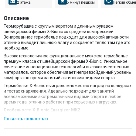
2 этажа
5 минут пешком
Лёгкий обме
Описание
Терморубашка с круглым воротом и длинным рукавом
швейцарской фирмы X-Bionic со средней компрессией.
Зонированное термобелье подходит для высокой активности,
отлично выводит лишнюю влагу и сохраняет тепло там где это
необходимо.
Высокотехнологичное функциональное мужское термобелье
премиум класса от швейцарской фирмы X-Bionic. Уникальное
сочетание инновационных технологий и высококачественных
материалов, которое обеспечивает непревзойденный уровень
комфорта во время занятий активными видами спорта.
Термобелье X-Bionic выиграло множество наград на конкурсах
и тестах снаряжения. Идеально подходит для занятий
всевозможными экстремальными видами спорта в любое
время года, отлично работает при серьезных нагрузках.
Особенности X-Bionic Energizer MK2
эластичная ткань
Показать полностью
технология Skin Nodor®
белье не впитывает запахи