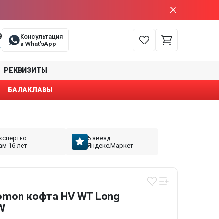
9
Консультация
в What’sApp
е
РЕКВИЗИТЫ
БАЛАКЛАВЫ
кспертно
5 звёзд
ам 16 лет
Яндекс.Маркет
omon кофта HV WT Long
 W