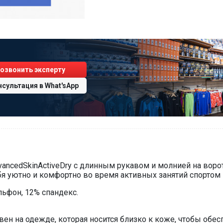
озвонить эксперту
нсультация
в
What'sApp
vancedSkinActiveDry с длинным рукавом и молнией на воро
бя уютно и комфортно во время активных занятий спортом 
льфон, 12% спандекс.
ен на одежде, которая носится близко к коже, чтобы обес