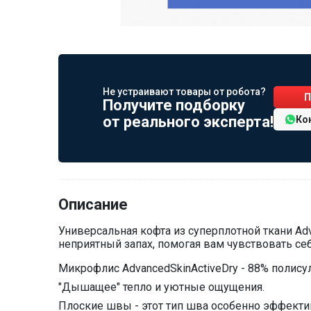
Не устраивают товары от робота?
П
Получите подборку
от реального эксперта!
Ко
Описание
Универсальная кофта из суперплотной ткани Ad
неприятный запах, помогая вам чувствовать се
Микрофлис AdvancedSkinActiveDry - 88% полису
"Дышащее" тепло и уютные ощущения.
Плоские швы - этот тип шва особенно эффектив