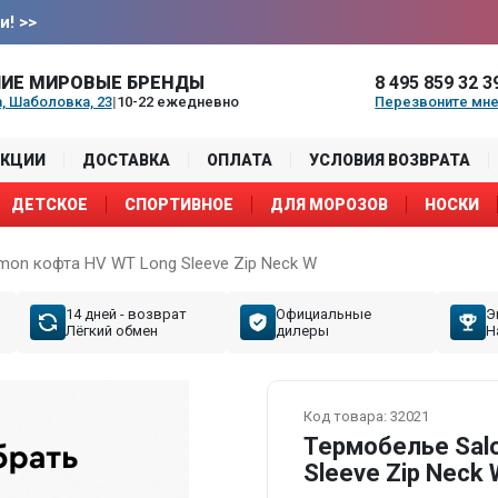
и!
>>
ИЕ МИРОВЫЕ БРЕНДЫ
8 495 859 32 3
, Шаболовка, 23
|
10-22 ежедневно
Перезвоните мн
АКЦИИ
ДОСТАВКА
ОПЛАТА
УСЛОВИЯ ВОЗВРАТА
ДЕТСКОЕ
СПОРТИВНОЕ
ДЛЯ МОРОЗОВ
НОСКИ
mon кофта HV WT Long Sleeve Zip Neck W
14 дней - возврат
Официальные
Э
Лёгкий обмен
дилеры
Н
Код товара:
32021
Термобелье Sal
Sleeve Zip Neck