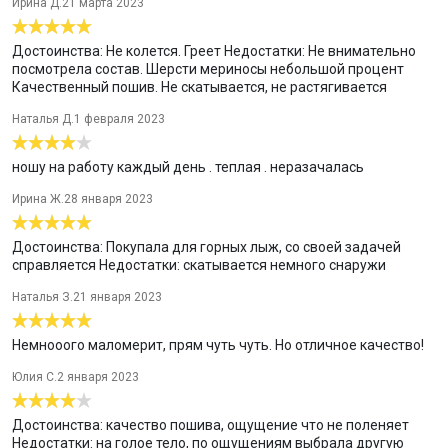
будете чувствовать себя комфортно при длительных
Ирина Д.
21 марта 2023
прогулках, а также при резких перепадах температуры,
например, при выходе из офиса или транспорта на улицу.
Достоинства: Не колется. Греет Недостатки: Не внимательно
Модель из двухслойного полотна предназначена для
посмотрела состав. Шерсти мериносы небольшой процент
повседневного использования в холодную и очень холодную
Качественный пошив. Не скатывается, не растягивается
погоду. Идеальное сочетание различных видов пряжи с
добавлением натуральной шерсти во внешнем слое, а также
Наталья Д.
1 февраля 2023
специальное плетение обеспечивают эффективное
сохранение тепла. Начес на внутренней стороне полотна
ношу на работу каждый день . теплая . неразачалась
хорошо сохраняет тепло за счет воздушной прослойки.
Ирина Ж.
28 января 2023
Достоинства: Покупала для горных лыж, со своей задачей
справляется Недостатки: скатывается немного снаружи
Наталья З.
21 января 2023
Немнооого маломерит, прям чуть чуть. Но отличное качество!
Юлия С.
2 января 2023
Достоинства: качество пошива, ощущение что не поленяет
Недостатки: на голое тело, по ощущениям выбрала другую