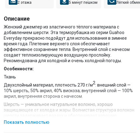
2 этажа
5 минут пешком
Лёгкий обме
Описание
Женский джемпер из эластичного тёплого материала с
добавлением шерсти. Эта терморубашка из серии Guahoo
Everyday прекрасно подойдут для использования в зимнее
время года. Плетение верхнего слоя обеспечивает
эффективное сохранение тепла. Внутренний слой с начесом
создает теплоизолирующую воздушную прослойку.
Рекомендована для холодной и очень холодной погоды.
Особенности:
Ткань
2
Двухслойный материал, плотность 270 г/м
: внешний слой —
10% шерсть, 50% акрил, 40% вискоза; внутренний слой — 100%
акрил, внутренняя сторона с начесом.
Шерсть — уникальное натуральное волокно, хорошо
защищающее от холода и жары. Волнистая структура волокон
шерсти задерживает воздух и обеспечивает хорошую
теплоизоляцию, но в то же время позволяет телу «дышать».
Показать полностью
Акрил — синтетическое волокно, имитирующее шерсть.
Сохраняет тепло, позволяет одежде прекрасно сидеть на