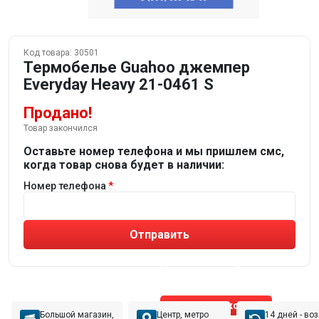
Код товара:
30501
Термобелье Guahoo джемпер
Everyday Heavy 21-0461 S
Продано!
Товар закончился
Оставьте номер телефона и мы пришлем смс,
когда товар снова будет в наличии:
Номер телефона
Отправить
Не устраивают товары от робота?
Получите подборку
от реального эксперта!
Позвонить эксперту
Большой магазин,
Центр, метро
14 дней - во