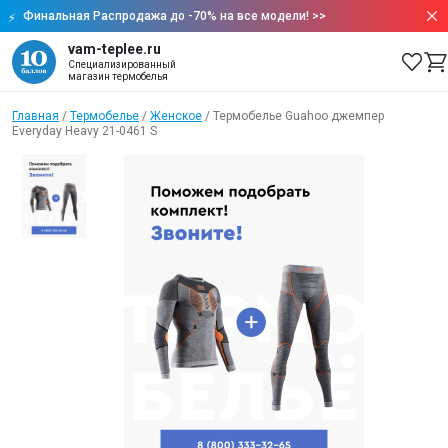
Финальная Распродажа до -70% на все модели!
>>
vam-teplee.ru
Специализированный
магазин термобелья
Главная
/
Термобелье
/
Женское
/
Термобелье Guahoo джемпер
Everyday Heavy 21-0461 S