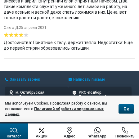
вискоза и акрил. Внутренний слой с приятным начёсом. Два
такие комплекта служат уже много лет, зимой на работу, на
даче осенью и весной даже спать ложимся в них. Цена, вот
только растёт и растёт, к сожалению.
Ольга Д.
25 апреля 2021
Достоинства: Приятное к телу, держит тепло. Недостатки: Еще
до первой стирки образовались катышки.
Заказать звонок
Написать
письмо
м. Октябрьская
PRO-подбор.
5 мин пешком
Проверенные бренды
Мы используем Cookies. Продолжая работу с сайтом, вы
Ок
соглашаетесь с
Политикой обработки персональных
© 10баллов, 2006–2026
данных
.
Соглашение об обработке и хранении персональных данных
Каталог
Акции
Адрес
WhatsApp
Позвонить