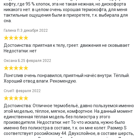
кофту, где 95 % хлопок, эта не такая нежная, но дискофорта
никакого нет. в целом очень хорошая термокофта, для меня
тактильные ощущения были в приоретете, т.к. выбирала для
сна.
Галина П.
3 декабря 2022
Достоинства: приятная к телу, греет. движения не сковывает
Недостатки: нет
Оксана Б.
25 февраля 2022
Лонгслив очень понравился, приятный начёс внутри. Тёплый.
Хороший отвод влаги. Рекомендую.
Cruel
1 февраля 2022
Достоинства: Отличное термобельё, давно пользуемся именно
этой моделью, тёплое, мягкое, комфортное. На данный момент
единственная тёплая модель без полиэстра у этого
производителя. Недостатки: нет То что искала, нужно было
именно без полиэстра в составе, т.к. он мне колет. Размер S
соответствует российскому 44. Двухслойное, в составе шерсть,