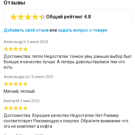
фигуре и имеет хорошую износостойкость.
Отзывы
Вискоза — искусственное целлюлозное волокно, получаемое
при переработке природной целлюлозы. Не вызывает
Общий рейтинг 4.8
аллергической реакции.
Температурный режим
Добавить свой отзыв
или
задать вопрос о товаре
От -20 °C до -40 °C — термобельё рассчитано на очень
холодную погоду.
Александр К.
3 июля 2023
Активность
Низкая — подходит для повседневного использования,
Достоинства: тепло Недостатки: тонкое увы, раньше выбор был
ношения в городе и офисе.
больше и качество лучше. А теперь довольствуемся тем что
есть
Рекомендации по уходу:
Ручная или машинная стирка при температуре 30°С.
Александра Ш.
15 июня 2023
Не отбеливать.
Мягкий, тёплый.
Не применять сушку в барабане.
Не гладить.
Виктор М.
2 мая 2023
Не подвергать химической чистке.
Достоинства: Хорошее качество Недостатки: Нет Размер
Термобелье класса Everyday: технологии на каждый день.
соответствует Рекомендую к покупке. Обратите внимание что
Термобелье этой серии идеально подойдет для повседневной
это не комплект а кофта
носки, как в городе, так и за его пределами в любую погоду. Вы